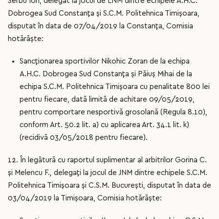
Serbu Ion, delegat la jocul de LNM dintre echipele A.H.C.
Dobrogea Sud Constanța și S.C.M. Politehnica Timișoara,
disputat în data de 07/04/2019 la Constanța, Comisia
hotărăște:
Sancționarea sportivilor Nikohic Zoran de la echipa
A.H.C. Dobrogea Sud Constanța și Păiuș Mihai de la
echipa S.C.M. Politehnica Timișoara cu penalitate 800 lei
pentru fiecare, dată limită de achitare 09/05/2019,
pentru comportare nesportivă grosolană (Regula 8.10),
conform Art. 50.2 lit. a) cu aplicarea Art. 34.1 lit. k)
(recidivă 03/05/2018 pentru fiecare).
12. În legătură cu raportul suplimentar al arbitrilor Gorina C.
și Melencu F., delegați la jocul de JNM dintre echipele S.C.M.
Politehnica Timișoara și C.S.M. București, disputat în data de
03/04/2019 la Timișoara, Comisia hotărăște: