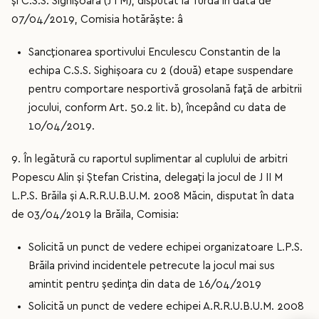
și C.S.S. Sighișoara (J I M), disputat la Turda în data de
07/04/2019, Comisia hotărăște: â
Sancționarea sportivului Enculescu Constantin de la
echipa C.S.S. Sighișoara cu 2 (două) etape suspendare
pentru comportare nesportivă grosolană față de arbitrii
jocului, conform Art. 50.2 lit. b), începând cu data de
10/04/2019.
9. În legătură cu raportul suplimentar al cuplului de arbitri
Popescu Alin și Ștefan Cristina, delegați la jocul de J II M
L.P.S. Brăila și A.R.R.U.B.U.M. 2008 Măcin, disputat în data
de 03/04/2019 la Brăila, Comisia:
Solicită un punct de vedere echipei organizatoare L.P.S.
Brăila privind incidentele petrecute la jocul mai sus
amintit pentru ședința din data de 16/04/2019
Solicită un punct de vedere echipei A.R.R.U.B.U.M. 2008