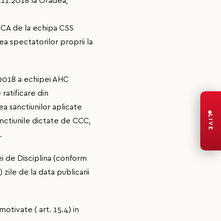
.11.2018 la Oradea,
CA de la echipa CSS
area spectatorilor proprii la
.2018 a echipei AHC
 ratificare din
rea sanctiunilor aplicate
LIVE
anctiunile dictate de CCC,
.
i de Disciplina (conform
 zile de la data publicarii
otivate ( art. 15.4) in