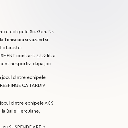
ntre echipele Sc. Gen. Nr.
a Timisoara si vazand si
 hotaraste:
MENT conf. art. 44.2 lit. a
ament nesportiv, dupa joc
 jocul dintre echipele
sia RESPINGE CA TARDIV
jocul dintre echipele ACS
 la Baile Herculane,
are cu SUSPENDDARE 2