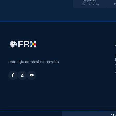
PARTENER
INSTITUȚIONAL
I
Federația Română de Handbal
07 