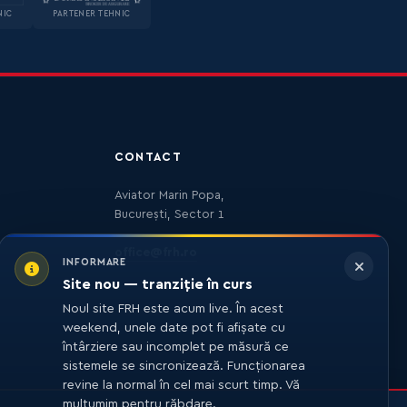
NIC
PARTENER TEHNIC
CONTACT
Aviator Marin Popa,
București, Sector 1
office@frh.ro
INFORMARE
Site nou — tranziție în curs
Noul site FRH este acum live. În acest
weekend, unele date pot fi afișate cu
întârziere sau incomplet pe măsură ce
sistemele se sincronizează. Funcționarea
revine la normal în cel mai scurt timp. Vă
mulțumim pentru răbdare.