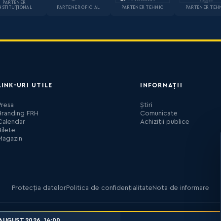
PARTENER
NSTITUȚIONAL
PARTENER OFICIAL
PARTENER TEHNIC
PARTENER TEH
LINK-URI UTILE
INFORMAȚII
Presa
Știri
Branding FRH
Comunicate
Calendar
Achiziții publice
Bilete
Magazin
Protecția datelor
Politica de confidențialitate
Nota de informare
AUGUST 2026, 14:00