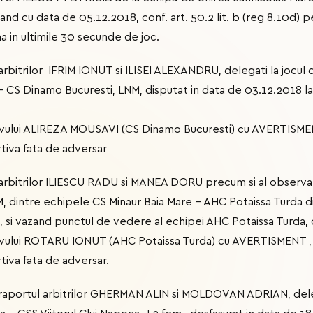
and cu data de 05.12.2018, conf. art. 50.2 lit. b (reg 8.10d)
a in ultimile 30 secunde de joc.
 arbitrilor IFRIM IONUT si ILISEI ALEXANDRU, delegati la jocul
 CS Dinamo Bucuresti, LNM, disputat in data de 03.12.2018 la 
vului ALIREZA MOUSAVI (CS Dinamo Bucuresti) cu AVERTISMENT
iva fata de adversar
l arbitrilor ILIESCU RADU si MANEA DORU precum si al observa
M, dintre echipele CS Minaur Baia Mare - AHC Potaissa Turda d
, si vazand punctul de vedere al echipei AHC Potaissa Turda, 
vului ROTARU IONUT (AHC Potaissa Turda) cu AVERTISMENT , c
iva fata de adversar.
l raportul arbitrilor GHERMAN ALIN si MOLDOVAN ADRIAN, deleg