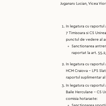
Juganaru Lucian, Vicea Vior
In legatura cu raportul
7 Timisoara si CS Unirea
punctul de vedere al an
Sanctionarea antren
raportat la art. 55.
In legatura cu raportu
HCM Craiova - LPS Slati
raportul suplimentar al a
In legatura cu raportu
Baile Herculane - CS Un
comisia hotaraste:
Sanctionarea sport