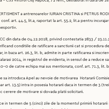
 CSS Viitorul Cluj Napoca, J 2 fem., desfasurat in data de 18
ERTISMENT a antrenoarelor IURIAN CRISTINA si PETRUS RODI
conf. art. 44.5, lit.a, raportat la art. 55.2, lit.a pentru incuraj
esportiv.
 CCC din data de 04.12.2018, privind contestatia 2833 / 23.11
ficand conditiile de ratificare a sanctiunii cat si procedura de
 in baza art. 26.3, lit. b, admite in parte ratificarea si inscrie
arasi 2014, in registrul de evidenta, in sensul de a reduce s
10-0 de catre echipa mai sus mentionata, conf. art. 71.3, lit. b
te sa introduca Apel au nevoie de motivarea Hotararii Comisie
r art. 13.5) intra in posesia hotararii daca in termen de 3 (trei)
ac cerere de motivare si dovada platii solicitarii.
 termen de 5 (cinci) zile de la momentul primirii hotararii m