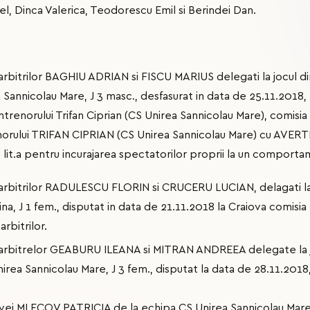
el, Dinca Valerica, Teodorescu Emil si Berindei Dan.
 arbitrilor BAGHIU ADRIAN si FISCU MARIUS delegati la jocul di
 Sannicolau Mare, J 3 masc., desfasurat in data de 25.11.2018, l
trenorului Trifan Ciprian (CS Unirea Sannicolau Mare), comisia
orului TRIFAN CIPRIAN (CS Unirea Sannicolau Mare) cu AVERTIS
2, lit.a pentru incurajarea spectatorilor proprii la un comport
l arbitrilor RADULESCU FLORIN si CRUCERU LUCIAN, delagati la
na, J 1 fem., disputat in data de 21.11.2018 la Craiova comi
rbitrilor.
l arbitrelor GEABURU ILEANA si MITRAN ANDREEA delegate la 
irea Sannicolau Mare, J 3 fem., disputat la data de 28.11.2018,
ivei MLECOV PATRICIA de la echipa CS Unirea Sannicolau M