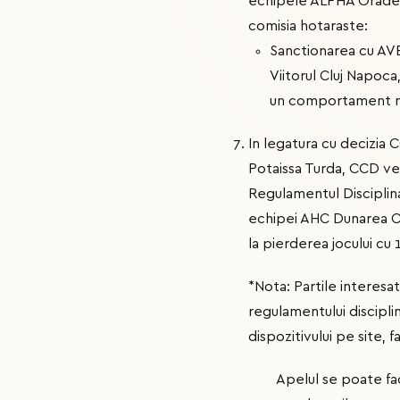
echipele ALPHA Oradea -
comisia hotaraste:
Sanctionarea cu AV
Viitorul Cluj Napoca, 
un comportament n
In legatura cu decizia
Potaissa Turda, CCD veri
Regulamentul Disciplinar,
echipei AHC Dunarea Cal
la pierderea jocului cu 
*Nota: Partile interesa
regulamentului disciplina
dispozitivului pe site, f
Apelul se poate face in