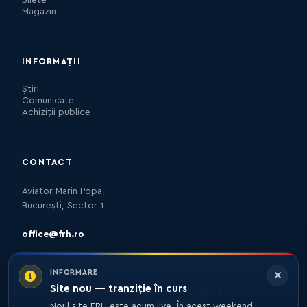
Bilete
Magazin
INFORMAȚII
Știri
Comunicate
Achiziții publice
CONTACT
Aviator Marin Popa,
București, Sector 1
office@frh.ro
INFORMARE
Site nou — tranziție în curs
Protecția datelor
Politica de confidențialitate
Nota de informare
Noul site FRH este acum live. În acest weekend,