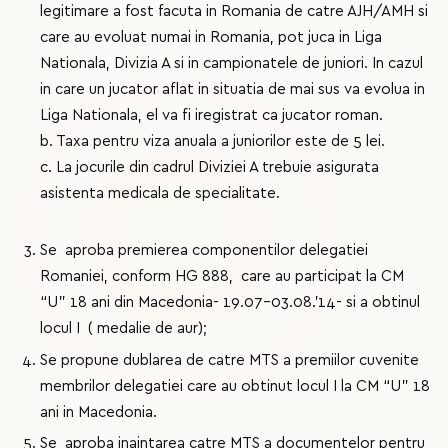
legitimare a fost facuta in Romania de catre AJH/AMH si
care au evoluat numai in Romania, pot juca in Liga
Nationala, Divizia A si in campionatele de juniori. In cazul
in care un jucator aflat in situatia de mai sus va evolua in
Liga Nationala, el va fi iregistrat ca jucator roman.
b. Taxa pentru viza anuala a juniorilor este de 5 lei.
c. La jocurile din cadrul Diviziei A trebuie asigurata
asistenta medicala de specialitate.
Se aproba premierea componentilor delegatiei
Romaniei, conform HG 888, care au participat la CM
“U” 18 ani din Macedonia- 19.07-03.08.’14- si a obtinul
locul I ( medalie de aur);
Se propune dublarea de catre MTS a premiilor cuvenite
membrilor delegatiei care au obtinut locul I la CM “U” 18
ani in Macedonia.
Se aproba inaintarea catre MTS a documentelor pentru