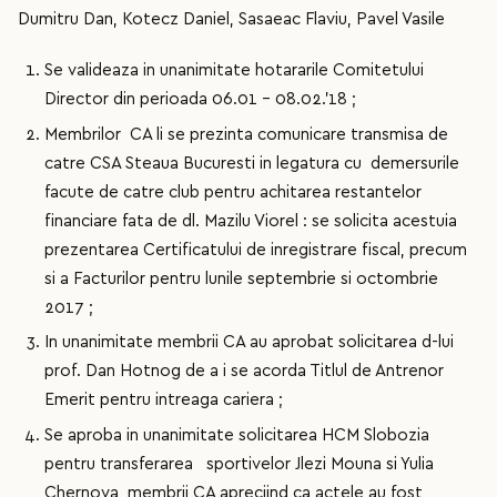
Dumitru Dan, Kotecz Daniel, Sasaeac Flaviu, Pavel Vasile
Se valideaza in unanimitate hotararile Comitetului
Director din perioada 06.01 – 08.02.’18 ;
Membrilor CA li se prezinta comunicare transmisa de
catre CSA Steaua Bucuresti in legatura cu demersurile
facute de catre club pentru achitarea restantelor
financiare fata de dl. Mazilu Viorel : se solicita acestuia
prezentarea Certificatului de inregistrare fiscal, precum
si a Facturilor pentru lunile septembrie si octombrie
2017 ;
In unanimitate membrii CA au aprobat solicitarea d-lui
prof. Dan Hotnog de a i se acorda Titlul de Antrenor
Emerit pentru intreaga cariera ;
Se aproba in unanimitate solicitarea HCM Slobozia
pentru transferarea sportivelor Jlezi Mouna si Yulia
Chernova, membrii CA apreciind ca actele au fost