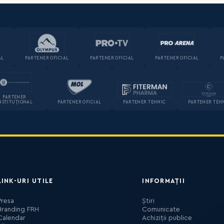
AL
PARTENER OFICIAL
PARTENER OFICIAL
PARTENER OFICIAL
P
PARTENER
NSTITUȚIONAL
PARTENER OFICIAL
PARTENER TEHNIC
PARTENER TEH
LINK-URI UTILE
INFORMAȚII
Presa
Știri
Branding FRH
Comunicate
Calendar
Achiziții publice