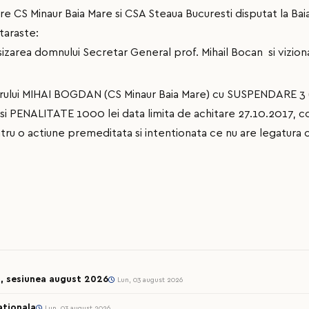
ntre CS Minaur Baia Mare si CSA Steaua Bucuresti disputat la Bai
taraste:
zarea domnului Secretar General prof. Mihail Bocan si viziona
orului MIHAI BOGDAN (CS Minaur Baia Mare) cu SUSPENDARE 3 
i PENALITATE 1000 lei data limita de achitare 27.10.2017, con
pentru o actiune premeditata si intentionata ce nu are legatura c
l, sesiunea august 2026
Lun, 03 august 2026
ationala
Lun, 03 august 2026