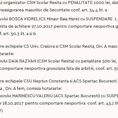
ui organizator CSM Scolar Resita cu PENALITATE 1000 lei, data
easigurarea masurilor de Securitate conf. art. 34.4 lit. a
vului BOSCA VIOREL (CS Minaur Baia Mare) cu SUSPENDARE 1 (u
ita de achitare 27.10.2017 pentru comportare nesportiva gr
art. 50.3 lit. a si b
tre echipele CS Univ. Craiova si CSM Scolar Resita, Div. A masc
taraste:
rului DAIA RAZVAN (CSM Scolar Resita) cu penalitate 500 lei
omportare nesportiva grosolana fata de arbitrii, conf. art. 50.2
intre echipele CSU Neptun Constanta si ACS Spartac Bucuresti 
 , Div. A fem, comisia hotaraste:
norului MARINESCU VALERIU (ACS Spartac Bucuresti) cu SUSP
 18.10.2017 pentru comportare nesportiva conf. art. 43.1 lit. 
7)