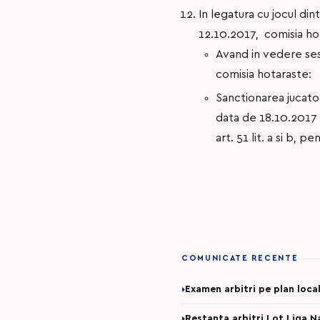
In legatura cu jocul di
12.10.2017, comisia ho
Avand in vedere sesi
comisia hotaraste:
Sanctionarea jucat
data de 18.10.2017 s
art. 51 lit. a si b, 
COMUNICATE RECENTE
Examen arbitri pe plan loca
Restanta arbitri Lot Liga N