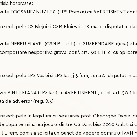
isia hotaraste:
ivului FOCSANEANU ALEX (LPS Roman) cu AVERTISMENT conf. ar
tre echipele CS Blejoi si CSM Ploiesti , J 2 masc, disputat in da
ivului MEREU FLAVIU (CSM Ploiesti) cu SUSPENDARE 1(una) et
omportare nesportiva grava, conf. art. 50.1 lit, c, cu aplicarea
re echipele LPS Vaslui si LPS Iasi, j 3 fem, seria A, disputat in 
ei PINTILEI ANA (LPS Iasi) cu AVERTISMENT , conf. art. 50.1 l
a de adversar (reg. 8.5)
ntre echipele In legatura cu sesizarea prof. Gheorghe Daniel d
e dupa terminarea jocului dintre CS Danubius 2010 Galati si C
, J 1 fem, comisia solicita un punct de vedere domnului IVAN M