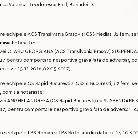
inca Valerica, Teodorescu Emil, Berindei D.
tre echipele ACS Transilvania Brasov si CSS Medias, J2 fem, seri
misia hotaraste:
ivei OLARU GEORGIANA (ACS Transilvania Brasov) SUSPENDAR
7 pentru comportare nesportiva grava fata de adversar, conf. 
(recidive 15.11.2016;02.05.2017)
tre echipele CS Rapid Bucuresti si CSS 6 Bucuresti, J 2 fem, se
, comisia hotaraste:
ivei ANGHEL ANDREEA (CS Rapid Bucuresti) cu SUSPENDARE 2
7, pentru comportare nesportiva grava fata de adversar , conf
ntre echipele LPS Roman si LPS Botosani din data de 14.10.2017