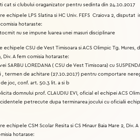
 cat si clubului oraganizator pentru sedinta din 24.10.2017
ntre echipele LPS Slatina si HC Univ. FEFS Craiova 2, disputat 
, comisia hotaraste:
ntocmit nu se impune luarea unei masuri disciplinare
tre echipele CSU de Vest Timisoara si ACS Olimpic Tg. Mures, d
, Div. A fem comisia hotaraste:
ivei SARBU LOREDANA ( CSU de Vest Timisoara) cu SUSPENDAR
 , termen de achitare (27.10.2017) pentru comportare nereg
e joc, conf. art. 50.3 lit. a si b
licita domnului prof. CLAUDIU EVI, oficial el echipei ACS Oli
ncidentele petrecute dupa terminarea jocului cu oficialii ech
tre echipele CSM Scolar Resita si CS Minaur Baia Mare 2, Div. A
misia hotarase: