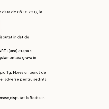
in data de 08.10.2017, la
isputat in dat de
E 1(una) etapa si
ulamentara grava in
mpic Tg. Mures un punct de
ipei adverse pentru sedinta
 masc,disputat la Resita in