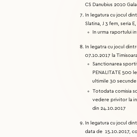
CS Danubius 2010 Galati
In legatura cu jocul di
Slatina, J 3 fem, seria E
In urma raportului i
In legatra cu jocul din
07.10.2017 la Timisoara
Sanctionarea sport
PENALITATE 500 lei
ultimile 30 secunde d
Totodata comisia so
vedere privitor la i
din 24.10.2017
In legatura cu jocul din
data de 15.10.2017, co