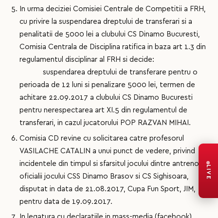
In urma deciziei Comisiei Centrale de Competitii a FRH,
cu privire la suspendarea dreptului de transferari si a
penalitatii de 5000 lei a clubului CS Dinamo Bucuresti,
Comisia Centrala de Disciplina ratifica in baza art 1.3 din
regulamentul disciplinar al FRH si decide:
suspendarea dreptului de transferare pentru o
perioada de 12 luni si penalizare 5000 lei, termen de
achitare 22.09.2017 a clubului CS Dinamo Bucuresti
pentru nerespectarea art XI.5 din regulamentul de
transferari, in cazul jucatorului POP RAZVAN MIHAI.
Comisia CD revine cu solicitarea catre profesorul
VASILACHE CATALIN a unui punct de vedere, privind
incidentele din timpul si sfarsitul jocului dintre antrenor si
LIVE
oficialii jocului CSS Dinamo Brasov si CS Sighisoara,
disputat in data de 21.08.2017, Cupa Fun Sport, JIM,
pentru data de 19.09.2017.
In legatura cu declaratiile in mass-media (facebook)