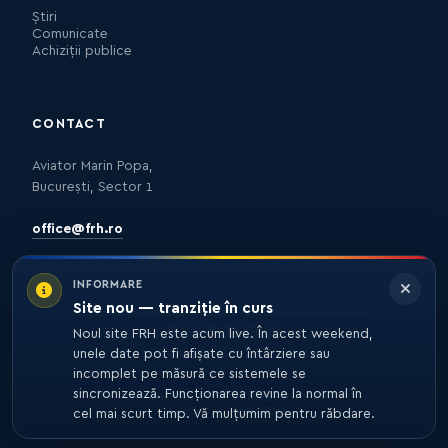
Știri
Comunicate
Achiziții publice
CONTACT
Aviator Marin Popa,
București, Sector 1
office@frh.ro
INFORMARE
Site nou — tranziție în curs
Protecția datelor
Politica de confidențialitate
Nota de informare
Noul site FRH este acum live. În acest weekend,
unele date pot fi afișate cu întârziere sau
incomplet pe măsură ce sistemele se
sincronizează. Funcționarea revine la normal în
© 2026 FRH. TOATE DREPTURILE REZERVATE.
DEZVOLTARE
27MEDIA
cel mai scurt timp. Vă mulțumim pentru răbdare.