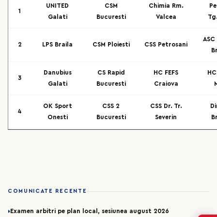
UNITED
CSM
Chimia Rm.
Pe
1
Galati
Bucuresti
Valcea
Tg
ASC
2
LPS Braila
CSM Ploiesti
CSS Petrosani
B
Danubius
CS Rapid
HC FEFS
HC
3
Galati
Bucuresti
Craiova
OK Sport
CSS 2
CSS Dr. Tr.
D
4
Onesti
Bucuresti
Severin
B
COMUNICATE RECENTE
Examen arbitri pe plan local, sesiunea august 2026