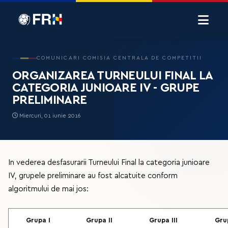
COMUNICARI COMISIA CENTRALA DE COMPETITII
ORGANIZAREA TURNEULUI FINAL LA
CATEGORIA JUNIOARE IV - GRUPE
PRELIMINARE
Miercuri, 01 iunie 2016
In vederea desfasurarii Turneului Final la categoria junioare
IV, grupele preliminare au fost alcatuite conform
algoritmului de mai jos:
Grupa I
Grupa II
Grupa III
Gru