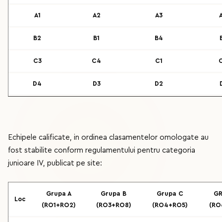
A1
A2
A3
B2
B1
B4
C3
C4
C1
D4
D3
D2
Echipele calificate, in ordinea clasamentelor omologate au
fost stabilite conform regulamentului pentru categoria
junioare IV, publicat pe site:
Grupa A
Grupa B
Grupa C
GR
Loc
(RO1+RO2)
(RO3+RO8)
(RO4+RO5)
(RO