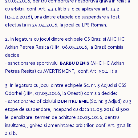
20.05.2016, pentru comportare nesportiva grava in relatia
cu arbitrii, conf. Art. 43.1 lit b si c cu aplicarea art. 13.2
(15.12.2016), una dintre etapele de suspendare a fost
efectuata in 29.04.2016, la jocul cu LPS Roman.
2. In legatura cu jocul dintre echipele CS Brazi si AHC HC
Adrian Petrea Resita (JIIM, 06.05.2016, la Brazi) comisia
decide:
- sanctionarea sportivului
BARBU DENIS
(AHC HC Adrian
Petrea Resita) cu AVERTISMENT, conf. Art. 50.1 lit a.
3. In legatura cu jocul dintre echipele Sc. nr. 3 Adjud si CSS
Odorhei (JIIM, 07.05.2016, la Onesti) comisia decide:
- sanctionarea oficialului
DUMITRU EMIL
(Sc. nr. 3 Adjud) cu 3
etape de suspendare, incepand cu data 11.05.2016 si 500
lei penalizare, termen de achitare 20.05.2016, pentru
insultarea, jignirea si amenintarea arbitrilor, conf. Art. 37.2 lit
a si b.