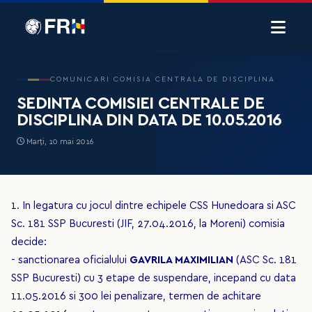
COMUNICARI COMISIA CENTRALA DE DISCIPLINA
SEDINTA COMISIEI CENTRALE DE
DISCIPLINA DIN DATA DE 10.05.2016
Marți, 10 mai 2016
1. In legatura cu jocul dintre echipele CSS Hunedoara si ASC
Sc. 181 SSP Bucuresti (JIF, 27.04.2016, la Moreni) comisia
decide:
- sanctionarea oficialului
GAVRILA MAXIMILIAN
(ASC Sc. 181
SSP Bucuresti) cu 3 etape de suspendare, incepand cu data
11.05.2016 si 300 lei penalizare, termen de achitare