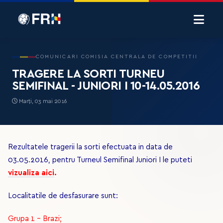
COMUNICARI COMISIA CENTRALA DE COMPETITII
TRAGERE LA SORTI TURNEU
SEMIFINAL - JUNIORI I 10-14.05.2016
Marți, 03 mai 2016
Rezultatele tragerii la sorti efectuata in data de
03.05.2016, pentru Turneul Semifinal Juniori I le puteti
vizualiza aici
.
Localitatile de desfasurare sunt:
Grupa 1 - Brazi;