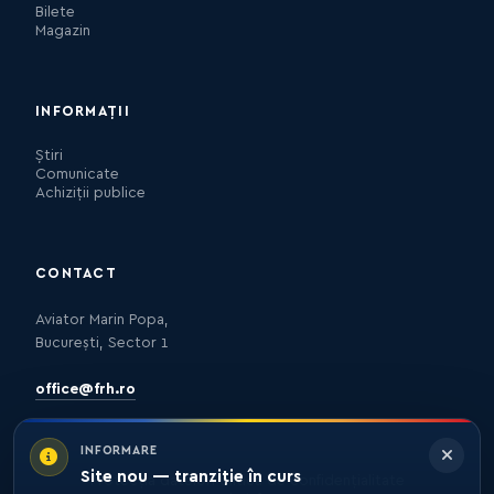
Bilete
Magazin
INFORMAȚII
Știri
Comunicate
Achiziții publice
CONTACT
Aviator Marin Popa,
București, Sector 1
office@frh.ro
INFORMARE
Site nou — tranziție în curs
Protecția datelor
Politica de confidențialitate