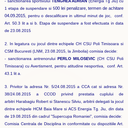
- sanctionarea sportivului
TENGHEA ADRIAN
(Energia Tg Jiu) cu
1 etapa de suspendare si 5
00 lei penalizare, termen de achitare
04.09.2015
, pentru o descalificare in ultimul minut de joc, conf.
Art. 50.3 lit a si b. Etapa de suspendare a fost efectuata in data
de 23.08.2015
2. In legatura cu jocul dintre echipele CH CSU Poli Timisoara si
CSM Bucuresti (LNM, 23.08.2015, la Jimbolia) comisia decide:
- sanctionarea antrenorului
PERLO MILOSEVIC
(CH CSU Poli
Timisoara) cu Avertisment, pentru atitudine nesportiva, conf. Art.
43.1 lit a.
3. Privitor la adresa Nr. 5/24.08.2015 a CCA cat si adresa Nr.
38/24.08.2015 a CCOD privind prestatia cuplului de
arbitri Harabagiu Robert si Stanescu Silviu, arbitrii delegati la jocul
dintre echipele HCM Baia Mare si ACS Energia Tg. Jiu, din data
de 19.08.2015 din cadrul "Supercupa Romaniei", comisia decide:
Comisia Centrala de Disciplina in conformitate cu dispozitiile Art.