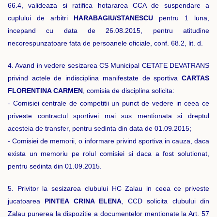
66.4, valideaza si ratifica hotararea CCA de suspendare a
cuplului de arbitri
HARABAGIU/STANESCU
pentru 1 luna,
incepand cu data de 26.08.2015, pentru atitudine
necorespunzatoare fata de persoanele oficiale, conf. 68.2, lit. d.
4. Avand in vedere sesizarea CS Municipal CETATE DEVATRANS
privind actele de indisciplina manifestate de sportiva
CARTAS
FLORENTINA CARMEN
, comisia de disciplina solicita:
- Comisiei centrale de competitii un punct de vedere in ceea ce
priveste contractul sportivei mai sus mentionata si dreptul
acesteia de transfer, pentru sedinta din data de 01.09.2015;
- Comisiei de memorii, o informare privind sportiva in cauza, daca
exista un memoriu pe rolul comisiei si daca a fost solutionat,
pentru sedinta din 01.09.2015.
5. Privitor la sesizarea clubului HC Zalau in ceea ce priveste
jucatoarea
PINTEA CRINA ELENA
, CCD solicita clubului din
Zalau punerea la dispozitie a documentelor mentionate la Art. 57