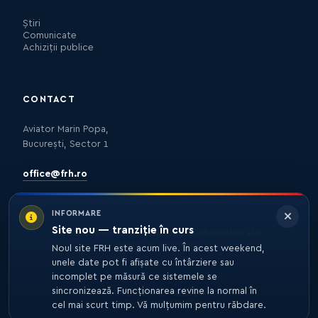
Știri
Comunicate
Achiziții publice
CONTACT
Aviator Marin Popa,
București, Sector 1
office@frh.ro
INFORMARE
Site nou — tranziție în curs
Protecția datelor
Politica de confidențialitate
Nota de informare
Noul site FRH este acum live. În acest weekend,
unele date pot fi afișate cu întârziere sau
incomplet pe măsură ce sistemele se
sincronizează. Funcționarea revine la normal în
© 2026 FRH. TOATE DREPTURILE REZERVATE.
DEZVOLTARE
27MEDIA
cel mai scurt timp. Vă mulțumim pentru răbdare.