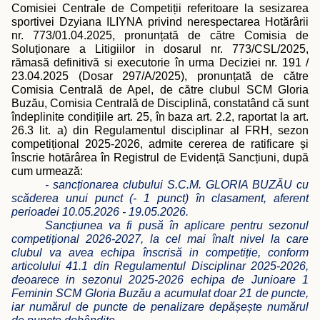
Comisiei Centrale de Competi
ții referitoare la
sesizarea
sportivei Dzyiana ILIYNA privind nerespectarea Hotărârii
nr. 773/01.04.2025, pronunțată de către Comisia de
Soluționare a Litigiilor in dosarul nr. 773/CSL/2025,
rămasă definitivă si executorie în urma Deciziei nr. 191 /
23.04.2025 (Dosar 297/A/2025), pronunțată de către
Comisia Centrală de Apel, de către clubul SCM Gloria
Buzău, Comisia Centrală de Disciplină, constatând că sunt
îndeplinite condițiile art. 25, în baza art. 2.2, raportat la art.
26.3 lit. a) din Regulamentul disciplinar al FRH, sezon
competițional 2025-2026, admite cererea de ratificare și
înscrie hotărârea în Registrul de Evidență Sancțiuni, după
cum urmează:
- sancționarea clubului S.C.M. GLORIA BUZĂU cu
scăderea unui punct (- 1 punct) în clasament, aferent
perioadei 10.05.2026 - 19.05.2026.
Sancțiunea va fi pusă în aplicare pentru sezonul
competițional 2026-2027, la cel mai înalt nivel la care
clubul va avea echipa înscrisă in competiție, conform
articolului 41.1 din Regulamentul Disciplinar 2025-2026,
deoarece in sezonul 2025-2026 echipa de Junioare 1
Feminin SCM Gloria Buzău a acumulat doar 21 de puncte,
iar numărul de puncte de penalizare depășește numărul