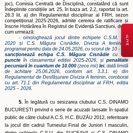
joc), Comisia Centrală de Disciplină, constatând că sunt
îndeplinite condițiile art. 25, în baza art. 2.2, raportat la art.
26.3 lit. a) din Regulamentul disciplinar al FRH, sezon
competițional 2025-2026, admite cererea de ratificare și
înscrie Hotărârea în Registrul de Evidență Sancțiuni, după
cum urmează:
- omologhează jocul dintre echipele C.S.M. Iași
LIVE
2020 și C.S. Măgura Cisnădie, Divizia A feminină,
programat pentru data de 24.05.2026, cu scorul de 10 - 0 și
sancționează
echipa C.S. Măgura Cisnădie
cu
- 2
puncte
în clasamentul ediției 2025-2026, și
penalitate
pecuniară în cuantum de 10.000
(zece mii)
lei
, dată limită
de achitare 25.06.2026, conform art. 3.3.1. e) din
Regulamentul de Desfășurare Divizia A feminin, coroborat
cu art. 71.1 din Regulamentul disciplinar al FRH, ediția
2025 – 2026.
5.
În legătură cu sesizarea clubului C.S. DINAMO
BUCUREȘTI privind o serie de acuzații lansate în spațiul
public de către clubul A.C.S. H.C. BUZĂU 2012, referitoare
la jocul din cadrul Turneului Final de Juniori I masculin,
dintre echipele C.S.U. din SUCEAVA și C.S. DINAMO