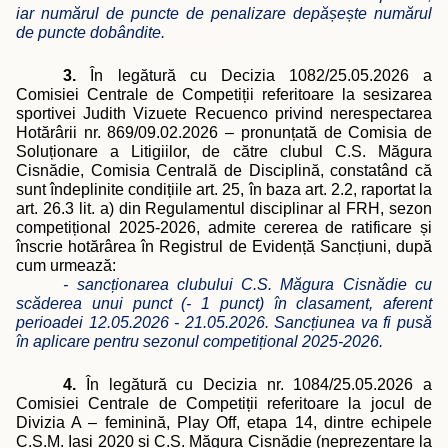
iar numărul de puncte de penalizare depășește numărul
de puncte dobândite.
3.
În legătură cu Decizia 1082/25.05.2026 a
Comisiei Centrale de Competi
ții referitoare la
sesizarea
sportivei Judith Vizuete Recuenco privind nerespectarea
Hotărârii nr. 869/09.02.2026 – pronunțată de Comisia de
Soluționare a Litigiilor, de către clubul C.S. M
ăgura
Cisnădie
, Comisia Centrală de Disciplină, constatând că
sunt îndeplinite condițiile art. 25, în baza art. 2.2, raportat la
art. 26.3 lit. a) din Regulamentul disciplinar al FRH, sezon
competițional 2025-2026, admite cererea de ratificare și
înscrie hotărârea în Registrul de Evidență Sancțiuni, după
cum urmează:
- sancționarea clubului C.S. Măgura Cisnădie cu
scăderea unui punct (- 1 punct) în clasament, aferent
perioadei 12.05.2026 - 21.05.2026. Sancțiunea va fi pusă
în aplicare pentru sezonul competițional 2025-2026.
4.
În legătură cu Decizia nr. 1084/25.05.2026 a
Comisiei Centrale de Competiții referitoare la jocul de
Divizia A – feminină, Play Off, etapa 14, dintre echipele
C.S.M. Iași 2020 și C.S. Măgura Cisnădie (neprezentare la