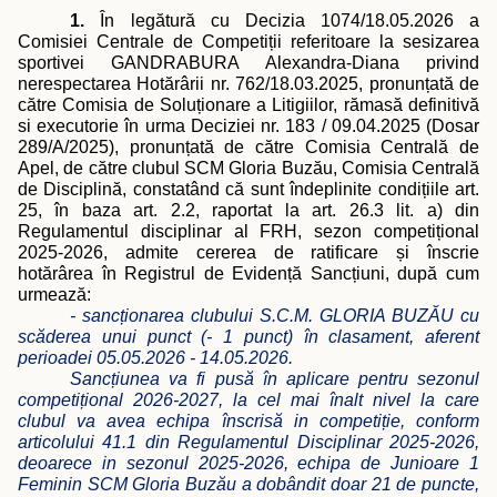
1.
În legătură cu Decizia 1074/18.05.2026 a
Comisiei Centrale de Competi
ții referitoare la
sesizarea
sportivei GANDRABURA Alexandra-Diana privind
nerespectarea Hotărârii nr. 762/18.03.2025, pronunțată de
către Comisia de Soluționare a Litigiilor, rămasă definitivă
si executorie în urma Deciziei nr. 183 / 09.04.2025 (Dosar
289/A/2025), pronunțată de către Comisia Centrală de
Apel, de către clubul SCM Gloria Buzău, Comisia Centrală
de Disciplină, constatând că sunt îndeplinite condițiile art.
25, în baza art. 2.2, raportat la art. 26.3 lit. a) din
Regulamentul disciplinar al FRH, sezon competițional
2025-2026, admite cererea de ratificare și înscrie
hotărârea în Registrul de Evidență Sancțiuni, după cum
urmează:
- sancționarea clubului S.C.M. GLORIA BUZĂU cu
scăderea unui punct (- 1 punct) în clasament, aferent
perioadei 05.05.2026 - 14.05.2026.
Sancțiunea va fi pusă în aplicare pentru sezonul
competițional 2026-2027, la cel mai înalt nivel la care
clubul va avea echipa înscrisă in competiție, conform
articolului 41.1 din Regulamentul Disciplinar 2025-2026,
deoarece in sezonul 2025-2026, echipa de Junioare 1
Feminin SCM Gloria Buzău a dobândit doar 21 de puncte,