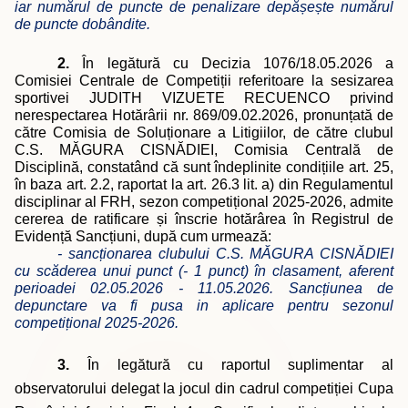
iar numărul de puncte de penalizare depășește numărul
de puncte dobândite.
2.
În legătură cu Decizia 1076/18.05.2026 a
Comisiei Centrale de Competi
ții referitoare la
sesizarea
sportivei JUDITH VIZUETE RECUENCO privind
nerespectarea Hotărârii nr. 869/09.02.2026, pronunțată de
către Comisia de Soluționare a Litigiilor, de către clubul
C.S. MĂGURA CISNĂDIEI, Comisia Centrală de
Disciplină, constatând că sunt îndeplinite condițiile art. 25,
în baza art. 2.2, raportat la art. 26.3 lit. a) din Regulamentul
disciplinar al FRH, sezon competițional 2025-2026, admite
cererea de ratificare și înscrie hotărârea în Registrul de
Evidență Sancțiuni, după cum urmează:
- sancționarea clubului C.S. MĂGURA CISNĂDIEI
cu scăderea unui punct (- 1 punct) în clasament, aferent
perioadei 02.05.2026 - 11.05.2026. Sancțiunea de
depunctare va fi pusa in aplicare pentru sezonul
competițional 2025-2026.
3.
În legătură cu raportul suplimentar al
observatorului delegat la jocul din cadrul competiției Cupa