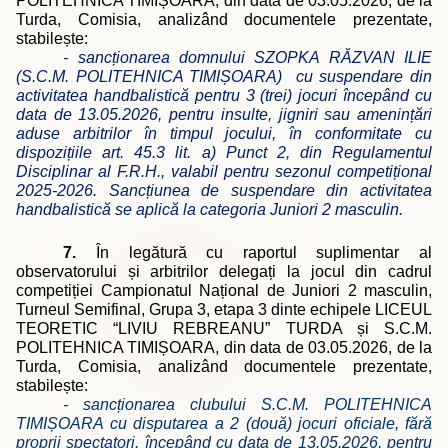
POLITEHNICA TIMIȘOARA, din data de 03.05.2026, de la
Turda, Comisia, analizând documentele prezentate,
stabilește:
- sancționarea domnului SZOPKA RĂZVAN ILIE
(S.C.M. POLITEHNICA TIMIȘOARA)
cu suspendare din
activitatea handbalistică pentru 3 (trei) jocuri începând cu
data de 13.05.2026, pentru insulte, jigniri sau amenințări
aduse arbitrilor în timpul jocului, în conformitate cu
dispozițiile art. 45.3 lit. a) Punct 2, din Regulamentul
Disciplinar al F.R.H., valabil pentru sezonul competițional
2025-2026. Sancțiunea de suspendare din activitatea
handbalistică se aplică la categoria Juniori 2 masculin.
7.
În legătură cu raportul suplimentar al
observatorului și arbitrilor delegați la jocul din cadrul
competiției Campionatul Național de Juniori 2 masculin,
Turneul Semifinal, Grupa 3, etapa 3 dinte echipele LICEUL
TEORETIC “LIVIU REBREANU” TURDA și S.C.M.
POLITEHNICA TIMIȘOARA, din data de 03.05.2026, de la
Turda, Comisia, analizând documentele prezentate,
stabilește:
- sancționarea clubului S.C.M. POLITEHNICA
TIMIȘOARA cu disputarea a 2 (două) jocuri oficiale, fără
proprii spectatori, începând cu data de 13.05.2026, pentru