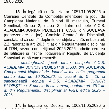
19.05.2026
;
13.
În legătură cu Decizia nr. 1057/11.05.2026 a
Comisiei Centrale de Competiții referitoare la jocul de
Campionat Național de Juniori III masculin, Turneul
Semifinal, Grupa 2, etapa 3, dintre echipele A.C.S.
ACADEMIA JUNIOR PLOIEȘTI și C.S.U. din SUCEAVA
(neprezentare la joc), Comisia Centrală de Disciplină,
constatând că sunt îndeplinite condițiile art. 25, în baza art.
2.2, raportat la art. 26.3 lit. a) din Regulamentul disciplinar
al FRH, sezon competițional 2025-2026, admite cererea
de ratificare și înscrie Hotărârea în Registrul de Evidență
Sancțiuni, după cum urmează:
- omologhează jocul dintre echipele A.C.S.
ACADEMIA JUNIOR PLOIEȘTI și C.S.U. din SUCEAVA,
Campionatul Național de Juniori III masculin, programat
pentru data de 10.05.2026, cu scorul de 0 - 10 și
sancționează echipa A.C.S. ACADEMIA JUNIOR
PLOIEȘTI cu -3 puncte în clasament, conform art. 75.1 lit.
a) din Regulamentul disciplinar al FRH, ediția 2025 –
2026.
14.
În legătură cu Decizia nr. 1062/11.05.2026 a