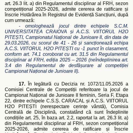
art. 26.3 lit. a) din Regulamentul disciplinar al FRH, sezon
competițional 2025-2026, admite cererea de ratificare și
înscrie Hotărârea în Registrul de Evidență Sancțiuni, după
cum urmează:
- omologhează jocul dintre echipele S.C.M.
UNIVERSITATEA CRAIOVA și A.C.S. VIITORUL H2O
PITEȘTI, Campionatul Național de Junioare II, din data de
29.03.2026, cu scorul de 41 - 26 și sancționează echipa
A.C.S. VIITORUL H2O PITEȘTI cu -1 punct în clasament,
conform art. 74.1 coroborat cu art. 31.5 din Regulamentul
disciplinar al FRH, ediția 2025 – 2026 (neîndeplinirea art.
3.4 din Regulamentul de desfășurare al competiției
Campionat Național de Junioare II).
17.
În legătură cu Decizia nr. 1072/11.05.2026 a
Comisiei Centrale de Competiții referitoare la jocul de
Campionat Național de Junioare II feminin, Seria F, Etapa
22, dintre echipele C.S.Ș. CARACAL și A.C.S. VIITORUL
H2O PITEȘTI (nerespectare cerințe vârstă), Comisia
Centrală de Disciplină, constatând că sunt îndeplinite
condițiile art. 25, în baza art. 2.2, raportat la art. 26.3 lit. a)
din Regulamentul disciplinar al FRH, sezon competițional
2025-2026, admite cererea de ratificare și înscrie