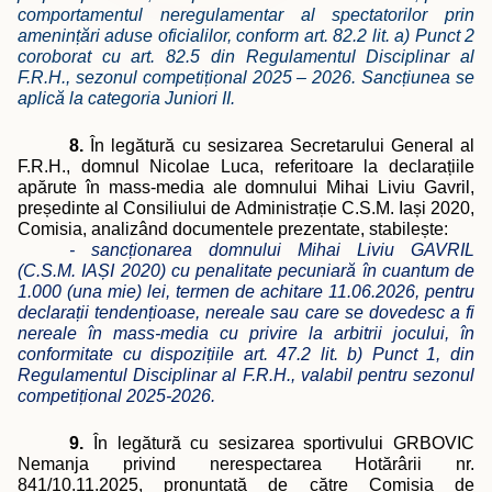
comportamentul neregulamentar al spectatorilor prin
amenințări aduse oficialilor, conform art. 82.2 lit. a) Punct 2
coroborat cu art. 82.5 din Regulamentul Disciplinar al
F.R.H., sezonul competițional 2025 – 2026. Sancțiunea se
aplică la categoria Juniori II.
8.
În legătură cu sesizarea Secretarului General al
F.R.H., domnul Nicolae Luca, referitoare la declarațiile
apărute în mass-media ale domnului Mihai Liviu Gavril,
președinte al Consiliului de Administrație C.S.M. Iași 2020,
Comisia, analizând documentele prezentate, stabilește:
- sancționarea domnului Mihai Liviu GAVRIL
(C.S.M. IAȘI 2020) cu penalitate pecuniară în cuantum de
1.000 (una mie) lei, termen de achitare 11.06.2026, pentru
declarații tendențioase, nereale sau care se dovedesc a fi
nereale în mass-media cu privire la arbitrii jocului, în
conformitate cu dispozițiile art. 47.2 lit. b) Punct 1, din
Regulamentul Disciplinar al F.R.H., valabil pentru sezonul
competițional 2025-2026.
9.
În legătură cu sesizarea sportivului GRBOVIC
Nemanja privind nerespectarea Hotărârii nr.
841/10.11.2025, pronunțată de către Comisia de