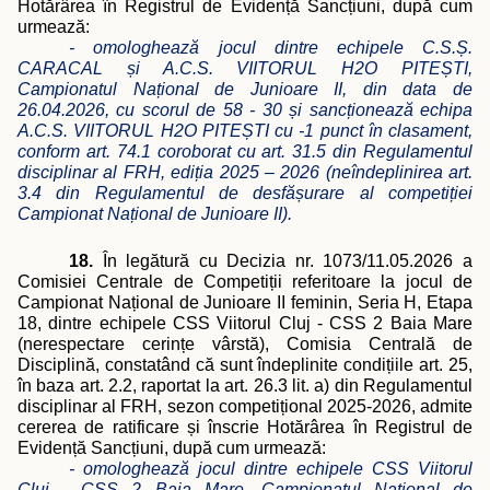
Hotărârea în Registrul de Evidență Sancțiuni, după cum
urmează:
- omologhează jocul dintre echipele C.S.Ș.
CARACAL și A.C.S. VIITORUL H2O PITEȘTI,
Campionatul Național de Junioare II, din data de
26.04.2026, cu scorul de 58 - 30 și sancționează echipa
A.C.S. VIITORUL H2O PITEȘTI cu -1 punct în clasament,
conform art. 74.1 coroborat cu art. 31.5 din Regulamentul
disciplinar al FRH, ediția 2025 – 2026 (neîndeplinirea art.
3.4 din Regulamentul de desfășurare al competiției
Campionat Național de Junioare II).
18.
În legătură cu Decizia nr. 1073/11.05.2026 a
Comisiei Centrale de Competiții referitoare la jocul de
Campionat Național de Junioare II feminin, Seria H, Etapa
18, dintre echipele CSS Viitorul Cluj - CSS 2 Baia Mare
(nerespectare cerințe vârstă), Comisia Centrală de
Disciplină, constatând că sunt îndeplinite condițiile art. 25,
în baza art. 2.2, raportat la art. 26.3 lit. a) din Regulamentul
disciplinar al FRH, sezon competițional 2025-2026, admite
cererea de ratificare și înscrie Hotărârea în Registrul de
Evidență Sancțiuni, după cum urmează:
- omologhează jocul dintre echipele CSS Viitorul
Cluj - CSS 2 Baia Mare, Campionatul Național de