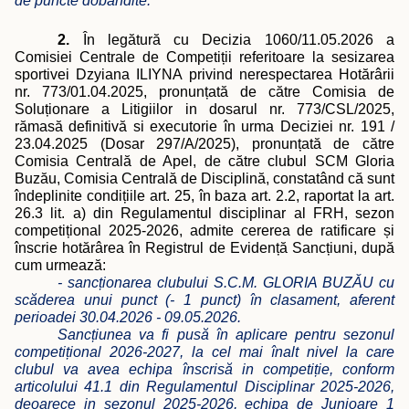
de puncte dobândite.
2.
În legătură cu Decizia 1060/11.05.2026 a
Comisiei Centrale de Competi
ții referitoare la
sesizarea
sportivei Dzyiana ILIYNA privind nerespectarea Hotărârii
nr. 773/01.04.2025, pronunțată de către Comisia de
Soluționare a Litigiilor in dosarul nr. 773/CSL/2025,
rămasă definitivă si executorie în urma Deciziei nr. 191 /
23.04.2025 (Dosar 297/A/2025), pronunțată de către
Comisia Centrală de Apel, de către clubul SCM Gloria
Buzău, Comisia Centrală de Disciplină, constatând că sunt
îndeplinite condițiile art. 25, în baza art. 2.2, raportat la art.
26.3 lit. a) din Regulamentul disciplinar al FRH, sezon
competițional 2025-2026, admite cererea de ratificare și
înscrie hotărârea în Registrul de Evidență Sancțiuni, după
cum urmează:
- sancționarea clubului S.C.M. GLORIA BUZĂU cu
scăderea unui punct (- 1 punct) în clasament, aferent
perioadei 30.04.2026 - 09.05.2026.
Sancțiunea va fi pusă în aplicare pentru sezonul
competițional 2026-2027, la cel mai înalt nivel la care
clubul va avea echipa înscrisă in competiție, conform
articolului 41.1 din Regulamentul Disciplinar 2025-2026,
deoarece in sezonul 2025-2026, echipa de Junioare 1