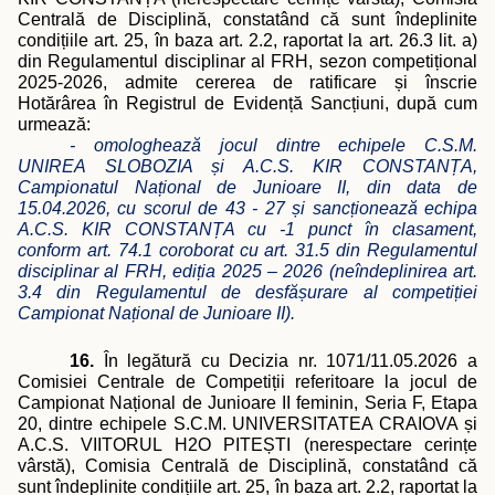
Centrală de Disciplină, constatând că sunt îndeplinite
condițiile art. 25, în baza art. 2.2, raportat la art. 26.3 lit. a)
din Regulamentul disciplinar al FRH, sezon competițional
2025-2026, admite cererea de ratificare și înscrie
Hotărârea în Registrul de Evidență Sancțiuni, după cum
urmează:
- omologhează jocul dintre echipele C.S.M.
UNIREA SLOBOZIA și A.C.S. KIR CONSTANȚA,
Campionatul Național de Junioare II, din data de
15.04.2026, cu scorul de 43 - 27 și sancționează echipa
A.C.S. KIR CONSTANȚA cu -1 punct în clasament,
conform art. 74.1 coroborat cu art. 31.5 din Regulamentul
disciplinar al FRH, ediția 2025 – 2026 (neîndeplinirea art.
3.4 din Regulamentul de desfășurare al competiției
Campionat Național de Junioare II).
16.
În legătură cu Decizia nr. 1071/11.05.2026 a
Comisiei Centrale de Competiții referitoare la jocul de
Campionat Național de Junioare II feminin, Seria F, Etapa
20, dintre echipele S.C.M. UNIVERSITATEA CRAIOVA și
A.C.S. VIITORUL H2O PITEȘTI (nerespectare cerințe
vârstă), Comisia Centrală de Disciplină, constatând că
sunt îndeplinite condițiile art. 25, în baza art. 2.2, raportat la