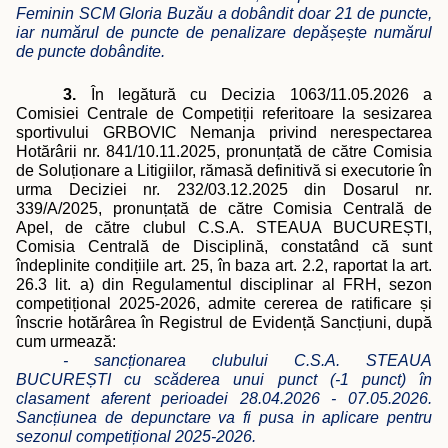
Feminin SCM Gloria Buzău a dobândit doar 21 de puncte,
iar numărul de puncte de penalizare depășește numărul
de puncte dobândite.
3.
În legătură cu Decizia 1063/11.05.2026 a
Comisiei Centrale de Competi
ții referitoare la
sesizarea
sportivului GRBOVIC Nemanja privind nerespectarea
Hotărârii nr. 841/10.11.2025, pronunțată de către Comisia
de Soluționare a Litigiilor, rămasă definitivă si executorie în
urma Deciziei nr. 232/03.12.2025 din Dosarul nr.
339/A/2025, pronunțată de către Comisia Centrală de
Apel, de către clubul C.S.A. STEAUA BUCUREȘTI,
Comisia Centrală de Disciplină, constatând că sunt
îndeplinite condițiile art. 25, în baza art. 2.2, raportat la art.
26.3 lit. a) din Regulamentul disciplinar al FRH, sezon
competițional 2025-2026, admite cererea de ratificare și
înscrie hotărârea în Registrul de Evidență Sancțiuni, după
cum urmează:
- sancționarea clubului C.S.A. STEAUA
BUCUREȘTI cu scăderea unui punct (-1 punct) în
clasament aferent perioadei 28.04.2026 - 07.05.2026.
Sancțiunea de depunctare va fi pusa in aplicare pentru
sezonul competițional 2025-2026.