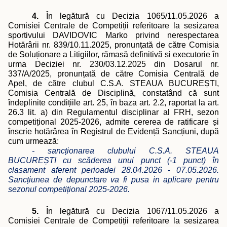
4.
În legătură cu Decizia 1065/11.05.2026 a
Comisiei Centrale de Competi
ții referitoare la
sesizarea
sportivului DAVIDOVIC Marko privind nerespectarea
Hotărârii nr. 839/10.11.2025, pronunțată de către Comisia
de Soluționare a Litigiilor, rămasă definitivă si executorie în
urma Deciziei nr. 230/03.12.2025 din Dosarul nr.
337/A/2025, pronunțată de către Comisia Centrală de
Apel, de către clubul C.S.A. STEAUA BUCUREȘTI,
Comisia Centrală de Disciplină, constatând că sunt
îndeplinite condițiile art. 25, în baza art. 2.2, raportat la art.
26.3 lit. a) din Regulamentul disciplinar al FRH, sezon
competițional 2025-2026, admite cererea de ratificare și
înscrie hotărârea în Registrul de Evidență Sancțiuni, după
cum urmează:
- sancționarea clubului C.S.A. STEAUA
BUCUREȘTI cu scăderea unui punct (-1 punct) în
clasament aferent perioadei 28.04.2026 - 07.05.2026.
Sancțiunea de depunctare va fi pusa in aplicare pentru
sezonul competițional 2025-2026.
5.
În legătură cu Decizia 1067/11.05.2026 a
Comisiei Centrale de Competi
ții referitoare la
sesizarea