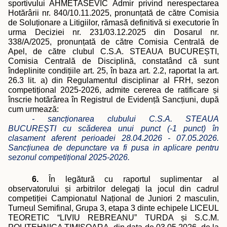
sportivului AHMETASEVIC Admir privind nerespectarea
Hotărârii nr. 840/10.11.2025, pronunțată de către Comisia
de Soluționare a Litigiilor, rămasă definitivă si executorie în
urma Deciziei nr. 231/03.12.2025 din Dosarul nr.
338/A/2025, pronunțată de către Comisia Centrală de
Apel, de către clubul C.S.A. STEAUA BUCUREȘTI,
Comisia Centrală de Disciplină, constatând că sunt
îndeplinite condițiile art. 25, în baza art. 2.2, raportat la art.
26.3 lit. a) din Regulamentul disciplinar al FRH, sezon
competițional 2025-2026, admite cererea de ratificare și
înscrie hotărârea în Registrul de Evidență Sancțiuni, după
cum urmează:
- sancționarea clubului C.S.A. STEAUA
BUCUREȘTI cu scăderea unui punct (-1 punct) în
clasament aferent perioadei 28.04.2026 - 07.05.2026.
Sancțiunea de depunctare va fi pusa in aplicare pentru
sezonul competițional 2025-2026.
6.
În legătură cu raportul suplimentar al
observatorului și arbitrilor delegați la jocul din cadrul
competiției Campionatul Național de Juniori 2 masculin,
Turneul Semifinal, Grupa 3, etapa 3 dinte echipele LICEUL
TEORETIC “LIVIU REBREANU” TURDA și S.C.M.