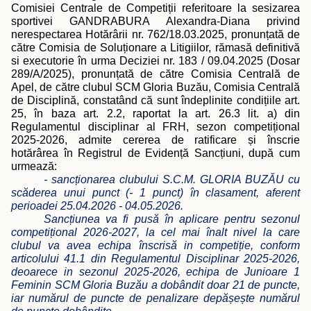
Comisiei Centrale de Competi
ții referitoare la
sesizarea
sportivei GANDRABURA Alexandra-Diana privind
nerespectarea Hotărârii nr. 762/18.03.2025, pronunțată de
către Comisia de Soluționare a Litigiilor, rămasă definitivă
si executorie în urma Deciziei nr. 183 / 09.04.2025 (Dosar
289/A/2025), pronunțată de către Comisia Centrală de
Apel, de către clubul SCM Gloria Buzău, Comisia Centrală
de Disciplină, constatând că sunt îndeplinite condițiile art.
25, în baza art. 2.2, raportat la art. 26.3 lit. a) din
Regulamentul disciplinar al FRH, sezon competițional
2025-2026, admite cererea de ratificare și înscrie
hotărârea în Registrul de Evidență Sancțiuni, după cum
urmează:
- sancționarea clubului S.C.M. GLORIA BUZĂU cu
scăderea unui punct (- 1 punct) în clasament, aferent
perioadei 25.04.2026 - 04.05.2026.
Sancțiunea va fi pusă în aplicare pentru sezonul
competițional 2026-2027, la cel mai înalt nivel la care
clubul va avea echipa înscrisă in competiție, conform
articolului 41.1 din Regulamentul Disciplinar 2025-2026,
deoarece in sezonul 2025-2026, echipa de Junioare 1
Feminin SCM Gloria Buzău a dobândit doar 21 de puncte,
iar numărul de puncte de penalizare depășește numărul