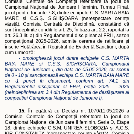
Comisiei Centrale de Competiții referitoare la jocul de
Campionat Național de Junioare I feminin, Turneu Final,
jocul pentru locurile 7-8, dintre echipele C.S. MARTA BAIA
MARE
și C.S.Ș. SIGHIȘOARA
(nerespectare cerințe
vârstă), Comisia Centrală de Disciplină, constatând că
sunt îndeplinite condițiile art. 25, în baza art. 2.2, raportat la
art. 26.3 lit. a) din Regulamentul disciplinar al FRH, sezon
competițional 2025-2026, admite cererea de ratificare și
înscrie Hotărârea în Registrul de Evidență Sancțiuni, după
cum urmează:
- omologhează jocul dintre echipele C.S. MARTA
BAIA MARE și C.S.Ș. SIGHIȘOARA, Campionatul
Național de Junioare I, din data de 05.05.2026, cu scorul
de 0 - 10 și sancționează echipa C.S. MARTA BAIA MARE
cu -1 punct în clasament, conform art. 74.1 din
Regulamentul disciplinar al FRH, ediția 2025 – 2026
(neîndeplinirea art. 3.4 din Regulamentul de desfășurare al
competiției Campionat Național de Junioare I).
15.
În legătură cu Decizia nr. 1070/11.05.2026 a
Comisiei Centrale de Competiții referitoare la jocul de
Campionat Național de Junioare II feminin, Seria D, Etapa
18, dintre echipele C.S.M. UNIREA SLOBOZIA și A.C.S.
KIR CONSTANȚA (nerespectare cerințe vârstă), Comisia