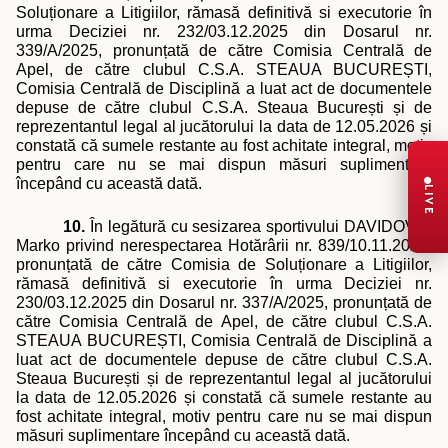
Soluționare a Litigiilor, rămasă definitivă si executorie în
urma Deciziei nr. 232/03.12.2025 din Dosarul nr.
339/A/2025, pronunțată de către Comisia Centrală de
Apel, de către clubul C.S.A. STEAUA BUCUREȘTI,
Comisia Centrală de Disciplină a luat act de documentele
depuse de către clubul C.S.A. Steaua București și de
reprezentantul legal al jucătorului la data de 12.05.2026 și
constată că sumele restante au fost achitate integral, motiv
pentru care nu se mai dispun măsuri suplimentare
începând cu această dată.
LIVE
10.
În legătură cu sesizarea sportivului DAVIDOVIC
Marko privind nerespectarea Hotărârii nr. 839/10.11.2025,
pronunțată de către Comisia de Soluționare a Litigiilor,
rămasă definitivă si executorie în urma Deciziei nr.
230/03.12.2025 din Dosarul nr. 337/A/2025, pronunțată de
către Comisia Centrală de Apel, de către clubul C.S.A.
STEAUA BUCUREȘTI, Comisia Centrală de Disciplină a
luat act de documentele depuse de către clubul C.S.A.
Steaua București și de reprezentantul legal al jucătorului
la data de 12.05.2026 și constată că sumele restante au
fost achitate integral, motiv pentru care nu se mai dispun
măsuri suplimentare începând cu această dată.