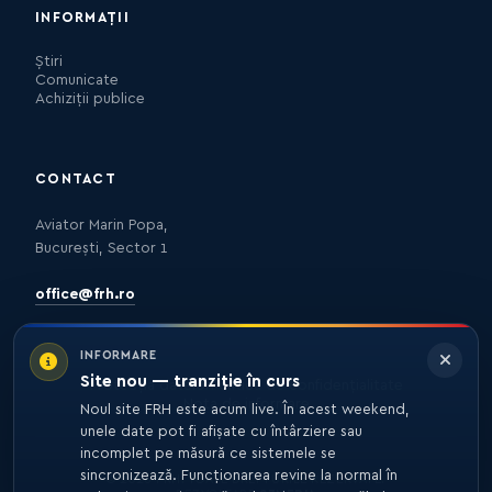
INFORMAȚII
Știri
Comunicate
Achiziții publice
CONTACT
Aviator Marin Popa,
București, Sector 1
office@frh.ro
INFORMARE
Site nou — tranziție în curs
Protecția datelor
Politica de confidențialitate
Nota de informare
Noul site FRH este acum live. În acest weekend,
unele date pot fi afișate cu întârziere sau
incomplet pe măsură ce sistemele se
sincronizează. Funcționarea revine la normal în
© 2026 FRH. TOATE DREPTURILE REZERVATE.