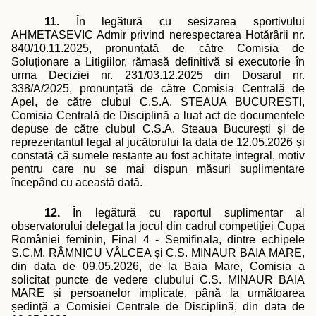
11.
În legătură cu sesizarea sportivului
AHMETASEVIC Admir privind nerespectarea Hotărârii nr.
840/10.11.2025, pronunțată de către Comisia de
Soluționare a Litigiilor, rămasă definitivă si executorie în
urma Deciziei nr. 231/03.12.2025 din Dosarul nr.
338/A/2025, pronunțată de către Comisia Centrală de
Apel, de către clubul C.S.A. STEAUA BUCUREȘTI,
Comisia Centrală de Disciplină a luat act de documentele
depuse de către clubul C.S.A. Steaua București și de
reprezentantul legal al jucătorului la data de 12.05.2026 și
constată că sumele restante au fost achitate integral, motiv
pentru care nu se mai dispun măsuri suplimentare
începând cu această dată.
12.
În legătură cu raportul suplimentar al
observatorului delegat la jocul din cadrul competiției Cupa
României feminin, Final 4 - Semifinala, dintre echipele
S.C.M. RÂMNICU VÂLCEA și C.S. MINAUR BAIA MARE,
din data de 09.05.2026, de la Baia Mare, Comisia a
solicitat puncte de vedere clubului C.S. MINAUR BAIA
MARE și persoanelor implicate, până la următoarea
ședință a Comisiei Centrale de Disciplină, din data de