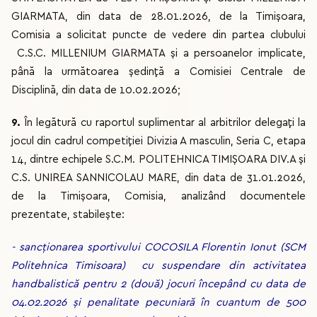
GIARMATA, din data de 28.01.2026, de la Timișoara,
Comisia a solicitat puncte de vedere din partea clubului
C.S.C. MILLENIUM GIARMATA și a persoanelor implicate,
până la următoarea ședință a Comisiei Centrale de
Disciplină, din data de 10.02.2026;
9.
În legătură cu raportul suplimentar al arbitrilor delegați la
jocul din cadrul competiției Divizia A masculin, Seria C, etapa
14, dintre echipele S.C.M. POLITEHNICA TIMIȘOARA DIV.A și
C.S. UNIREA SANNICOLAU MARE, din data de 31.01.2026,
de la Timișoara, Comisia, analizând documentele
prezentate, stabilește:
- sancționarea sportivului COCOSILA Florentin Ionut (SCM
Politehnica Timisoara) cu suspendare din activitatea
handbalistică pentru 2 (două) jocuri începând cu data de
04.02.2026 și penalitate pecuniară în cuantum de 500