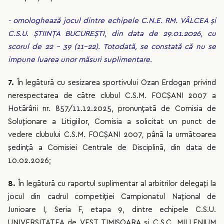
- omologhează jocul dintre echipele C.N.E. RM. VÂLCEA și
C.S.U. ȘTIINȚA BUCUREȘTI, din data de 29.01.2026, cu
scorul de 22 – 39 (11-22). Totodată, se constată că nu se
impune luarea unor măsuri suplimentare.
7.
În legătură cu sesizarea sportivului Ozan Erdogan privind
nerespectarea de către clubul C.S.M. FOCȘANI 2007 a
Hotărârii nr. 857/11.12.2025, pronunțată de Comisia de
Soluționare a Litigiilor, Comisia a solicitat un punct de
vedere clubului C.S.M. FOCȘANI 2007, până la următoarea
ședință a Comisiei Centrale de Disciplină, din data de
10.02.2026;
8.
În legătură cu raportul suplimentar al arbitrilor delegați la
jocul din cadrul competiției Campionatul Național de
Junioare I, Seria F, etapa 9, dintre echipele C.S.U.
UNIVERSITATEA de VEST TIMIȘOARA și C.S.C. MILLENIUM