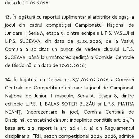
data de 10.02.2026;
13.
În legătură cu raportul suplimentar al arbitrilor delegați la
jocul din cadrul competiției Campionatul Național de
Junioare I, Seria A, etapa 9, dintre echipele L.P.S. VASLUI și
L.P.S. SUCEAVA, din data de 31.01.2026, de la Vaslui,
Comisia a solicitat un punct de vedere clubului L.P.S.
SUCEAVA, până la următoarea ședință a Comisiei Centrale
de Disciplină, din data de 10.02.2026;
14.
În legătură cu Decizia nr. 851/02.02.2026 a Comisiei
Centrale de Competiții referitoare la jocul de Campionat
Național de Juniori I masculin, Seria A, Etapa 8, dintre
echipele L.P.S. I. BALAS SOTER BUZĂU și L.P.S. PIATRA
NEAMȚ, (neprezentare la joc), Comisia Centrală de
Disciplină, constatând că sunt îndeplinite condițiile art. 25, în
baza art. 2.2, raport la art. 26.3 lit. a) din Regulamentul
disciplinar al FRH, sezon competițional 2025-2026, admite