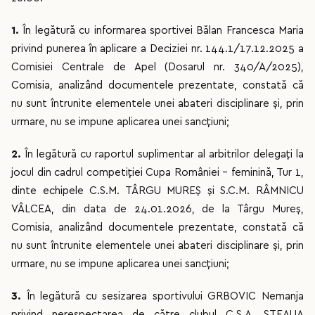
1.
În legătură cu informarea sportivei Bălan Francesca Maria
privind punerea în aplicare a Deciziei nr. 144.1/17.12.2025 a
Comisiei Centrale de Apel (Dosarul nr. 340/A/2025),
Comisia, analizând documentele prezentate, constată că
nu sunt întrunite elementele unei abateri disciplinare și, prin
urmare, nu se impune aplicarea unei sancțiuni;
2.
În legătură cu raportul suplimentar al arbitrilor delegați la
jocul din cadrul competiției Cupa României - feminină, Tur 1,
dinte echipele C.S.M. TÂRGU MUREȘ și S.C.M. RÂMNICU
VÂLCEA, din data de 24.01.2026, de la Târgu Mureș,
Comisia, analizând documentele prezentate, constată că
nu sunt întrunite elementele unei abateri disciplinare și, prin
urmare, nu se impune aplicarea unei sancțiuni;
3.
În legătură cu sesizarea sportivului GRBOVIC Nemanja
privind nerespectarea de către clubul C.S.A. STEAUA