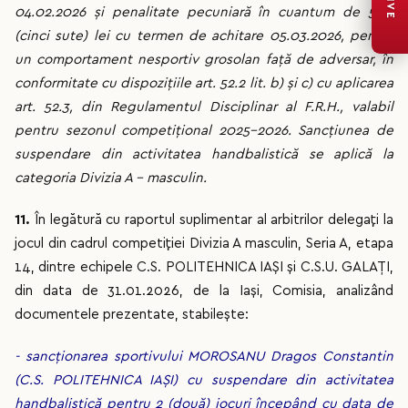
LIVE
04.02.2026 și penalitate pecuniară în cuantum de 500
(cinci sute) lei cu termen de achitare 05.03.2026, pentru
un comportament nesportiv grosolan față de adversar, în
conformitate cu dispozițiile art. 52.2 lit. b) și c) cu aplicarea
art. 52.3, din Regulamentul Disciplinar al F.R.H., valabil
pentru sezonul competițional 2025-2026. Sancțiunea de
suspendare din activitatea handbalistică se aplică la
categoria Divizia A – masculin.
11.
În legătură cu raportul suplimentar al arbitrilor delegați la
jocul din cadrul competiției Divizia A masculin, Seria A, etapa
14, dintre echipele C.S. POLITEHNICA IAȘI și C.S.U. GALAȚI,
din data de 31.01.2026, de la Iași, Comisia, analizând
documentele prezentate, stabilește:
- sancționarea sportivului MOROSANU Dragos Constantin
(C.S. POLITEHNICA IAȘI) cu suspendare din activitatea
handbalistică pentru 2 (două) jocuri începând cu data de