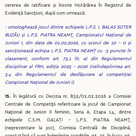
cererea de ratificare și înscrie Hotărârea în Registrul de
Evidență Sancțiuni, după cum urmează:
- omologhează jocul dintre echipele L.P.S. I. BALAS SOTER
BUZĂU și L.P.S. PIATRA NEAMȚ, Campionatul Național de
Juniori I, din data de 01.02.2026, cu scorul de 10 - 0 și
sancționează echipa L.P.S. PIATRA NEAMȚ cu -3 puncte în
clasament, conform art. 75.1 lit. a) din Regulamentul
disciplinar al FRH, ediția 2025 – 2026 (neîndeplinirea art.
3.4 din Regulamentul de desfășurare al competiției
Campionat Național de Juniori I).
15.
În legătură cu Decizia nr. 852/02.02.2026 a Comisiei
Centrale de Competiții referitoare la jocul de Campionat
Național de Juniori II feminin, Seria A, Etapa 14, dintre
echipele C.S.M. GALAȚI – L.P.S. PIATRA NEAMȚ,
(neprezentare la joc), Comisia Centrală de Disciplină,
constatând că sunt îndeplinite condițiile art. 25, în baza art.