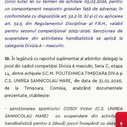
(cinci sute) lei cu termen de achitare 05.03.2026, pentru
un comportament nesportiv grosolan față de adversar, în
conformitate cu dispozițiile art. 52.2 lit. b) și c) cu aplicarea
art. 52.3, din Regulamentul Disciplinar al F.R.H., valabil
pentru sezonul competițional 2025-2026. Sancțiunea de
suspendare din activitatea handbalistică se aplică la
categoria Divizia A – masculin.
10.
În legătură cu raportul suplimentar al arbitrilor delegați la
jocul din cadrul competiției Divizia A masculin, Seria C, etapa
14, dintre echipele S.C.M. POLITEHNICA TIMIȘOARA DIV.A și
C.S. UNIREA SANNICOLAU MARE, din data de 31.01.2026,
de la Timișoara, Comisia, analizând documentele
prezentate, stabilește:
- sancționarea sportivului COSOI Victor (C.S. UNIREA
SANNICOLAU MARE) cu suspendare din activitatea
handbalistică pentru 2 (două) jocuri începând cu data de