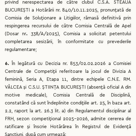
privind nerespectarea de către clubul C.S.A. STEAUA
BUCUREȘTI a Hotărârii nr. 840/10.11.2025, pronunțată de
Comisia de Soluționare a Litigiilor, rămasă definitivă prin
respingerea recursului de către Comisia Centrală de Apel
(Dosar nr
.
338/A/2025), Comisia a solicitat petentului
completarea sesizării, în conformitate cu prevederile
regulamentare;
6.
În legătură cu Decizia nr. 853/02.02.2026 a Comisiei
Centrale de Competiții referitoare la jocul de Divizia A
feminină, Seria A, Etapa 11, dintre echipele C.N.E. RM.
VÂLCEA și C.S.U. ȘTIINȚA BUCUREȘTI (absență oficial A din
motive medicale), Comisia Centrală de Disciplină,
constatând că sunt îndeplinite condițiile art. 25, în baza art.
2.2, raport la art. 26.3 lit. a) din Regulamentul disciplinar al
FRH, sezon competițional 2025-2026, admite cererea de
ratificare și înscrie Hotărârea în Registrul de Evidență
Sancțiuni, după cum urmează: