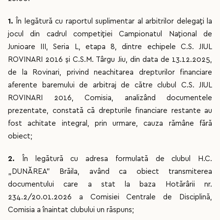
1.
În legătură cu raportul suplimentar al arbitrilor delegați la
jocul din cadrul competiției Campionatul Național de
Junioare III, Seria L, etapa 8, dintre echipele C.S. JIUL
ROVINARI 2016 și C.S.M. Târgu Jiu, din data de 13.12.2025,
de la Rovinari, privind neachitarea drepturilor financiare
aferente baremului de arbitraj de către clubul C.S. JIUL
ROVINARI 2016, Comisia, analizând documentele
prezentate, constată că drepturile financiare restante au
fost achitate integral, prin urmare, cauza rămâne fără
obiect;
2.
În legătură cu adresa formulată de clubul H.C.
„DUNĂREA” Brăila, având ca obiect transmiterea
documentului care a stat la baza Hotărârii nr.
234.2/20.01.2026 a Comisiei Centrale de Disciplină,
Comisia a înaintat clubului un răspuns;