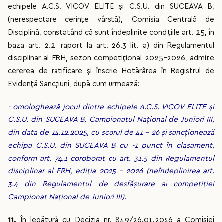
echipele A.C.S. VICOV ELITE și C.S.U. din SUCEAVA B,
(nerespectare cerințe vârstă), Comisia Centrală de
Disciplină, constatând că sunt îndeplinite condițiile art. 25, în
baza art. 2.2, raport la art. 26.3 lit. a) din Regulamentul
disciplinar al FRH, sezon competițional 2025-2026, admite
cererea de ratificare și înscrie Hotărârea în Registrul de
Evidență Sancțiuni, după cum urmează:
- omologhează jocul dintre echipele A.C.S. VICOV ELITE și
C.S.U. din SUCEAVA B, Campionatul Național de Juniori III,
din data de 14.12.2025, cu scorul de 41 - 26 și sancționează
echipa C.S.U. din SUCEAVA B cu -1 punct în clasament,
conform art. 74.1 coroborat cu art. 31.5 din Regulamentul
disciplinar al FRH, ediția 2025 – 2026 (neîndeplinirea art.
3.4 din Regulamentul de desfășurare al competiției
Campionat Național de Juniori III).
11.
În legătură cu Decizia nr. 849/26.01.2026 a Comisiei