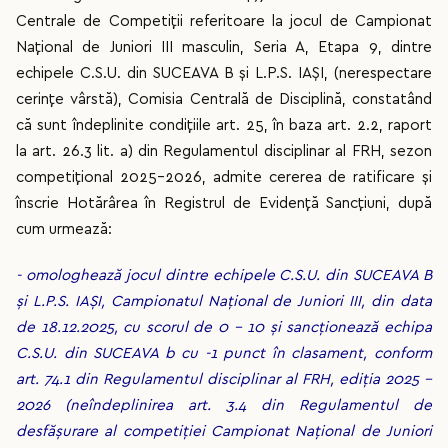
Centrale de Competiții referitoare la jocul de Campionat
Național de Juniori III masculin, Seria A, Etapa 9, dintre
echipele C.S.U. din SUCEAVA B și L.P.S. IAȘI, (nerespectare
cerințe vârstă), Comisia Centrală de Disciplină, constatând
că sunt îndeplinite condițiile art. 25, în baza art. 2.2, raport
la art. 26.3 lit. a) din Regulamentul disciplinar al FRH, sezon
competițional 2025-2026, admite cererea de ratificare și
înscrie Hotărârea în Registrul de Evidență Sancțiuni, după
cum urmează:
- omologhează jocul dintre echipele C.S.U. din SUCEAVA B
și L.P.S. IAȘI, Campionatul Național de Juniori III, din data
de 18.12.2025, cu scorul de 0 - 10 și sancționează echipa
C.S.U. din SUCEAVA b cu -1 punct în clasament, conform
art. 74.1 din Regulamentul disciplinar al FRH, ediția 2025 –
2026 (neîndeplinirea art. 3.4 din Regulamentul de
desfășurare al competiției Campionat Național de Juniori