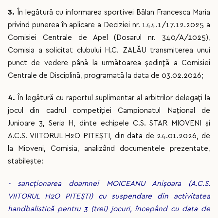
3.
În legătură cu informarea sportivei Bălan Francesca Maria
privind punerea în aplicare a Deciziei nr. 144.1/17.12.2025 a
Comisiei Centrale de Apel (Dosarul nr. 340/A/2025),
Comisia a solicitat clubului H.C. ZALĂU transmiterea unui
punct de vedere până la următoarea ședință a Comisiei
Centrale de Disciplină, programată la data de 03.02.2026;
4.
În legătură cu raportul suplimentar al arbitrilor delegați la
jocul din cadrul competiției Campionatul Național de
Junioare 3, Seria H, dinte echipele C.S. STAR MIOVENI și
A.C.S. VIITORUL H2O PITEȘTI, din data de 24.01.2026, de
la Mioveni, Comisia, analizând documentele prezentate,
stabilește:
- sancționarea doamnei MOICEANU Anișoara (A.C.S.
VIITORUL H2O PITEȘTI) cu suspendare din activitatea
handbalistică pentru 3 (trei) jocuri, începând cu data de