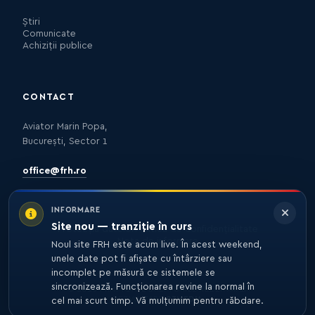
Știri
Comunicate
Achiziții publice
CONTACT
Aviator Marin Popa,
București, Sector 1
office@frh.ro
INFORMARE
Site nou — tranziție în curs
Protecția datelor
Politica de confidențialitate
Nota de informare
Noul site FRH este acum live. În acest weekend,
unele date pot fi afișate cu întârziere sau
incomplet pe măsură ce sistemele se
sincronizează. Funcționarea revine la normal în
© 2026 FRH. TOATE DREPTURILE REZERVATE.
DEZVOLTARE
27MEDIA
cel mai scurt timp. Vă mulțumim pentru răbdare.