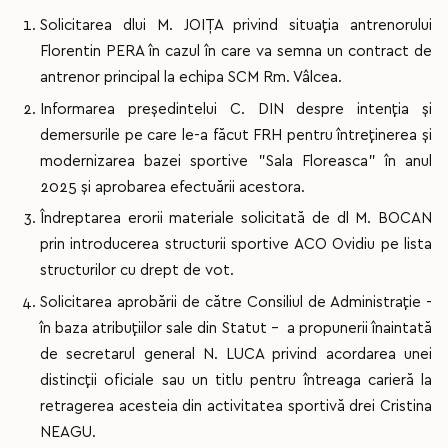
Solicitarea dlui M. JOIȚA privind situația antrenorului
Florentin PERA în cazul în care va semna un contract de
antrenor principal la echipa SCM Rm. Vâlcea.
Informarea președintelui C. DIN despre intenția și
demersurile pe care le-a făcut FRH pentru întreținerea și
modernizarea bazei sportive ”Sala Floreasca” în anul
2025 și aprobarea efectuării acestora.
Îndreptarea erorii materiale solicitată de dl M. BOCAN
prin introducerea structurii sportive ACO Ovidiu pe lista
structurilor cu drept de vot.
Solicitarea aprobării de către Consiliul de Administrație -
în baza atribuțiilor sale din Statut - a propunerii înaintată
de secretarul general N. LUCA privind acordarea unei
distincții oficiale sau un titlu pentru întreaga carieră la
retragerea acesteia din activitatea sportivă drei Cristina
NEAGU.