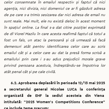
celor consemnate în emailul respectiv și faptul că nici
agenția, nici divizia, nici domeniul ce ar fi găzduit adresa
de pe care s-a trimis sesizarea dar nici adresa de email nu
sunt reale. Mai mult, ele nu există deloc în acest moment
în spațiul online. La final s-a dat citire poziției exprimată
de dl Viorel Mazilu în care acesta reafirmă faptul că totul a
fost un fals, un atac la persoană și că urmează să facă
demersuri atât pentru identificarea celor care au scris
emailul cât și a celor care au dat la presă forma scrisă a
emailului prin care i s-au adus prejudicii morale grave
privind persoana acestuia, îndreptându-se împotriva lor
atât penal cât și pe cale civilă.
6.2. Aprobarea deplasării în perioada 12/13 mai 2025
a secretarului general Nicolae LUCA la conferința
organizată de EHF la sediul acesteia din Viena
intitulată: ”
2025 Women’s Competitions Conference”
ce include teme precum: