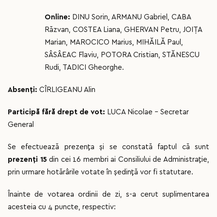
Online:
DINU Sorin, ARMANU Gabriel, CABA
Răzvan, COSTEA Liana, GHERVAN Petru, JOIȚA
Marian, MAROCICO Marius, MIHĂILĂ Paul,
SÂSÂEAC Flaviu, POTORA Cristian, STĂNESCU
Rudi, TADICI Gheorghe.
Absenți:
CÎRLIGEANU Alin
Participă fără drept de vot:
LUCA Nicolae – Secretar
General
Se efectuează prezența și se constată faptul că sunt
prezenți 15
din cei 16 membri ai Consiliului de Administrație,
prin urmare hotărârile votate în ședință vor fi statutare.
Înainte de votarea ordinii de zi, s-a cerut suplimentarea
acesteia cu 4 puncte, respectiv: