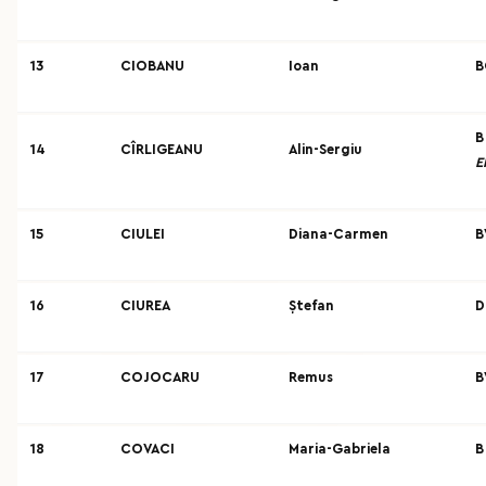
13
CIOBANU
Ioan
B
B
14
CÎRLIGEANU
Alin-Sergiu
E
15
CIULEI
Diana-Carmen
B
16
CIUREA
Ștefan
D
17
COJOCARU
Remus
B
18
COVACI
Maria-Gabriela
B