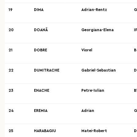
19
DIMA
Adrian-Rentz
G
20
DOANĂ
Georgiana-Elena
I
21
DOBRE
Viorel
B
22
DUMITRACHE
Gabriel-Sebastian
D
23
ENACHE
Petre-Iulian
B
24
EREMIA
Adrian
G
25
HARABAGIU
Matei-Robert
D