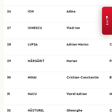
26
ION
Adina
B
LIVE
27
IONESCU
Vlad-Ion
B
28
LUPȘA
Adrian-Marius
C
29
MĂRGĂRIT
Marian
P
30
MIHAI
Cristian-Constantin
B
31
NACU
Viorel-Adrian
M
32
NĂSTUREL
Gheorghe
C