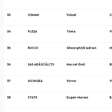
33
OSMAN
Yuksel
C
34
PLEȘA
Toma
V
35
RUCOI
Gheorghiță-Adrian
M
36
SAS-ADĂSCĂLIȚII
Marcel-Emil
B
37
SICHIGEA
Victor
V
38
STATE
Eugen-Marian
B