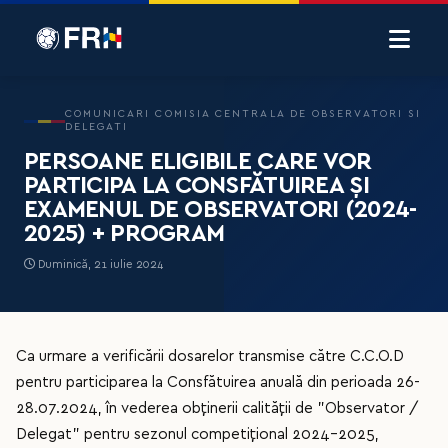
COMUNICARI COMISIA CENTRALA DE OBSERVATORI SI
DELEGATI
PERSOANE ELIGIBILE CARE VOR
PARTICIPA LA CONSFĂTUIREA ȘI
EXAMENUL DE OBSERVATORI (2024-
2025) + PROGRAM
Duminică, 21 iulie 2024
Ca urmare a verificării dosarelor transmise către C.C.O.D
pentru participarea la Consfătuirea anuală din perioada 26-
28.07.2024, în vederea obținerii calității de ”Observator /
Delegat” pentru sezonul competițional 2024-2025,