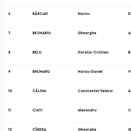
6
BĂRCAN
Marius
D
7
BEJINARIU
Gheorghe
A
8
BELU
Horațiu-Cristian
B
9
BRUMARU
Marius-Daniel
V
10
CĂLINA
Constantin-Valeriu
A
11
CIATI
Alexandru
C
12
CÎNDEA
Gheorghe
S