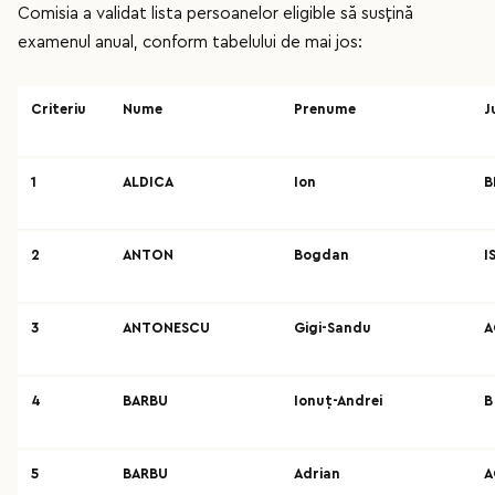
Comisia a validat lista persoanelor eligible să susțină
examenul anual, conform tabelului de mai jos:
Criteriu
Nume
Prenume
J
1
ALDICA
Ion
B
2
ANTON
Bogdan
I
3
ANTONESCU
Gigi-Sandu
A
4
BARBU
Ionuț-Andrei
B
5
BARBU
Adrian
A