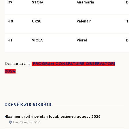
39
STOIA
Anamaria
B
40
URSU
Valentin
T
41
VICEA
Viorel
B
Descarca aici:
PROGRAM CONSFATUIRE OBSERVATORI
2024
COMUNICATE RECENTE
Examen arbitri pe plan local, sesiunea august 2026
Lun, 03 august 2026