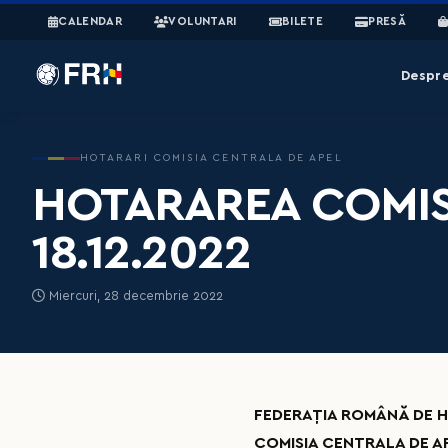
CALENDAR
VOLUNTARI
BILETE
PRESĂ
Despr
HOTARARI COMISIA CENTRALA DE APEL
HOTARAREA COMISI
18.12.2022
Miercuri, 28 decembrie 2022
FEDERAȚIA ROMÂNĂ DE 
COMISIA CENTRALA DE A