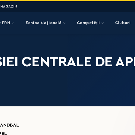
MAGAZIN
e FRH
Echipa Națională
Competiții
Cluburi
EI CENTRALE DE APE
HANDBAL
PEL