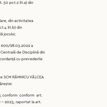
50 pct.2 lit.a) din
e, din activitatea
.4 lit.b) din
i jocului;
r. 600/28.03.2022 a
 Centrală de Disciplină din
ncordanţă cu prevederile
hipele SCM RÂMNICU VÂLCEA
ăreşte:
ei, conform conform art.
– 2023, raportat la art.