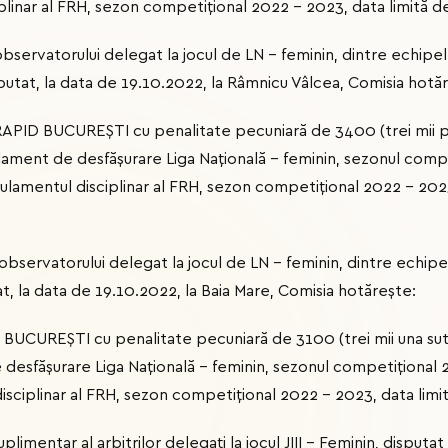
linar al FRH, sezon competițional 2022 – 2023, data limită d
a observatorului delegat la jocul de LN – feminin, dintre ec
tat, la data de 19.10.2022, la Râmnicu Vâlcea, Comisia hotă
 RAPID BUCUREŞTI cu penalitate pecuniară de 3400 (trei mii p
lament de desfășurare Liga Națională – feminin, sezonul comp
gulamentul disciplinar al FRH, sezon competițional 2022 – 2023
ea observatorului delegat la jocul de LN – feminin, dintre ec
 la data de 19.10.2022, la Baia Mare, Comisia hotăreşte:
M BUCUREŞTI cu penalitate pecuniară de 3100 (trei mii una su
 desfășurare Liga Națională – feminin, sezonul competițional 
isciplinar al FRH, sezon competițional 2022 – 2023, data limi
uplimentar al arbitrilor delegaţi la jocul JIII - Feminin, disputa