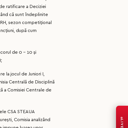
e ratificare a Deciziei
ând că sunt îndeplinite
al FRH, sezon competițional
ancțiuni, după cum
rul de 0 – 10 şi
;
 la jocul de Juniori I,
ia Centrală de Disciplină
ţă a Comisiei Centrale de
chipele CSA STEAUA
reşti, Comisia analizând
LIVE
se impune luarea unor