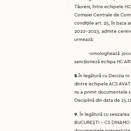
Tăureni, între echipele HC
Comisiei Centrale de Compe
condițiile art. 25, în baza 
2022-2023, admite cererea 
urmează:
-omologhează jocul dint
sancționeză echipa HC ARS
8
.În legătură cu Decizia nr
dintre echipele ACS AVAT
nu a primit documentele so
Disciplină din data de 15.1
9
. În legătură cu sesizarea
BUCUREŞTI – CS DINAMO BUC
documentele prezentate, co