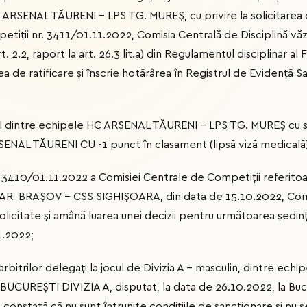
 ARSENAL TĂURENI – LPS TG. MUREŞ, cu privire la solicitarea d
tiţii nr. 3411/01.11.2022, Comisia Centrală de Disciplină văz
art. 2.2, raport la art. 26.3 lit.a) din Regulamentul disciplinar 
de ratificare și înscrie hotărârea în Registrul de Evidență S
re echipele HC ARSENAL TĂURENI – LPS TG. MUREŞ cu sco
ENAL TĂURENI CU -1 punct în clasament (lipsă viză medicală)
. 3410/01.11.2022 a Comisiei Centrale de Competiţii referitoare
AR BRAŞOV – CSS SIGHIŞOARA, din data de 15.10.2022, Comis
licitate şi amână luarea unei decizii pentru următoarea şedin
1.2022;
 arbitrilor delegați la jocul de Divizia A – masculin, dintre e
UREŞTI DIVIZIA A, disputat, la data de 26.10.2022, la Bucu
nstată că nu sunt întrunite condițiile de sancționare și nu 