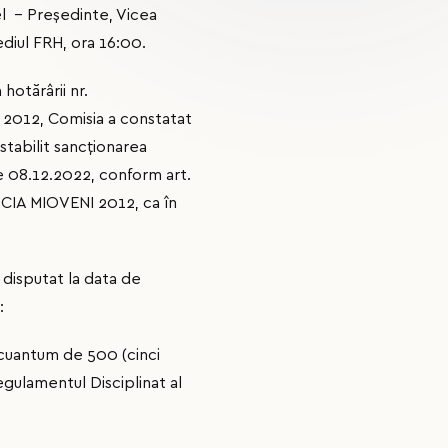
iel - Preşedinte, Vicea
ediul FRH, ora 16:00.
hotărârii nr.
I 2012, Comisia a constatat
stabilit sancționarea
e 08.12.2022, conform art.
DACIA MIOVENI 2012, ca în
, disputat la data de
:
 cuantum de 500 (cinci
egulamentul Disciplinat al