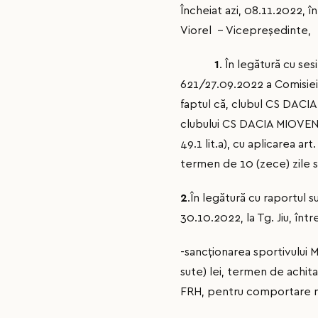
Încheiat azi, 08.11.2022, î
Viorel - Vicepreşedinte, A
1
. În legătură cu se
621/27.09.2022 a Comisiei 
faptul că, clubul CS DACIA
clubului CS DACIA MIOVENI 
49.1 lit.a), cu aplicarea 
termen de 10 (zece) zile să
2
.În legătură cu raportul s
30.10.2022, la Tg. Jiu, î
-sancţionarea sportivului
sute) lei, termen de achita
FRH, pentru comportare ne