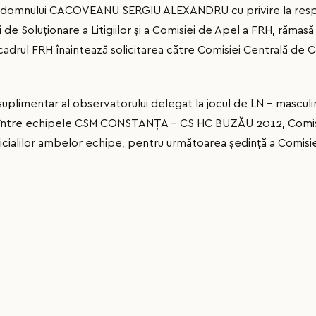
ea domnului CACOVEANU SERGIU ALEXANDRU cu privire la respe
e Soluționare a Litigiilor și a Comisiei de Apel a FRH, rămasă 
 cadrul FRH înaintează solicitarea către Comisiei Centrală de 
 suplimentar al observatorului delegat la jocul de LN - masculi
, între echipele CSM CONSTANŢA – CS HC BUZĂU 2012, Comisi
cialilor ambelor echipe, pentru următoarea şedinţă a Comisie