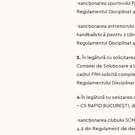
-sancţionarea sportivului
Regulamentul Disciplinat al
-sancţionarea antrenorul
handbalistică pentru 2 (do
Regulamentul Disciplinat a
3.
În legătură cu solicitar
Comisiei de Soluționare a L
cadrul FRH solicită compl
Regulamentului Disciplinar
4
.În legătură cu sesizare
– CS RAPID BUCUREŞTI, dis
-sancționarea clubului SCM
4.2 din Regulament de desf