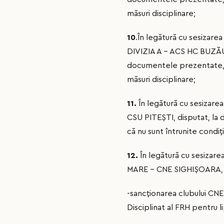
măsuri disciplinare;
10
.În legătură cu sesizare
DIVIZIA A – ACS HC BUZĂU 
documentele prezentate, co
măsuri disciplinare;
11.
În legătură cu sesizarea
CSU PITEŞTI, disputat, la
că nu sunt întrunite condiț
12.
În legătură cu sesizarea
MARE – CNE SIGHIŞOARA, di
-sancţionarea clubului CN
Disciplinat al FRH pentru l