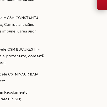
 echipele CSM CONSTANŢA
a, Comisia analizând
se impune luarea unor
echipele CSM BUCUREŞTI –
tele prezentate, constată
are;
echipele CS MINAUR BAIA
te:
din Regulamentul
rarea în SEI;