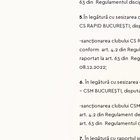
63 din Regulamentul discip
5
.În legătură cu sesizare
CS RAPID BUCUREŞTI, dispu
-sancționarea clubului CS
conform art. 4.2 din Regu
raportat la art. 63 din Re
08.12.2022;
6
. În legătură cu sesizar
– CSM BUCUREŞTI, disputat,
-sancționarea clubului CS
art. 4.2 din Regulament de
art. 63 din Regulamentul d
7
. În legătură cu raportul s