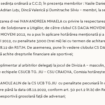
n sedința ordinară a C.C.D, în prezența membrilor : Vasile Dan
drian Luţu, Dincă Valerică şi Dumitrache Silviu - membri, la s
sizarea d-nei IVAN ANDREEA MIHAELA cu privire la respectarea 
de Soluționare a Litigiilor, de către clubul CS DACIA MIOVEN
 MIOVENI 2012, nu a pus în aplicare hotărârea menționată și a 
2012, cu penalitate 3000 (trei mii) lei cu termen de achitar
art. 8.12 din RSTJH. De asemenea, pune în vedere clubului CS 
 achite drepturile financiare ale sportivei;
uplimentar al arbitrilor delegaţi la jocul de Divizia A - masculin
ntre echipele CSUCB TG. JIU – CSU CRAIOVA, Comisia hotăreşte
 MANOLE ALIN de la CS UCB TG.JIU cu penalitate pecuniară în
re până la data 08.12.2022, conform art. 50 pct.2 lit.b) din R
sportivă grosolană faţă de adversari;