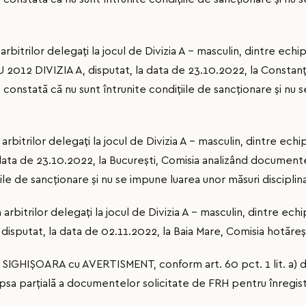
a arbitrilor delegați la jocul de Divizia A – masculin, dintre
2012 DIVIZIA A, disputat, la data de 23.10.2022, la Constanţ
nstată că nu sunt întrunite condițiile de sancționare și nu 
 arbitrilor delegați la jocul de Divizia A – masculin, dintre 
 data de 23.10.2022, la Bucureşti, Comisia analizând documen
iile de sancționare și nu se impune luarea unor măsuri disciplin
 arbitrilor delegați la jocul de Divizia A – masculin, dintre 
sputat, la data de 02.11.2022, la Baia Mare, Comisia hotăreş
E SIGHIŞOARA cu AVERTISMENT, conform art. 60 pct. 1 lit. a) 
ipsa parţială a documentelor solicitate de FRH pentru înregist