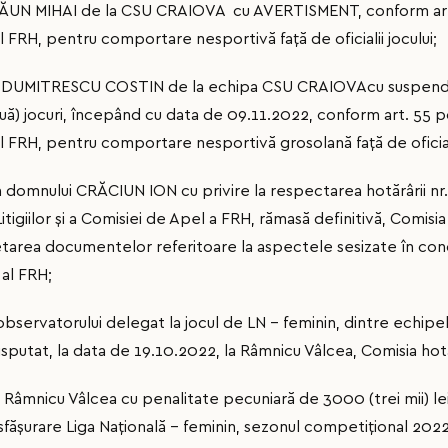
 PĂUN MIHAI de la CSU CRAIOVA cu AVERTISMENT, conform art. 
 FRH, pentru comportare nesportivă faţă de oficialii jocului;
ui DUMITRESCU COSTIN de la echipa CSU CRAIOVAcu suspendar
uă) jocuri, începând cu data de 09.11.2022, conform art. 55 pct
l FRH, pentru comportare nesportivă grosolană faţă de oficiali
ea domnului CRĂCIUN ION cu privire la respectarea hotărârii n
itigiilor și a Comisiei de Apel a FRH, rămasă definitivă, Comisia
etarea documentelor referitoare la aspectele sesizate în co
 al FRH;
a observatorului delegat la jocul de LN – feminin, dintre ec
putat, la data de 19.10.2022, la Râmnicu Vâlcea, Comisia hot
 Râmnicu Vâlcea cu penalitate pecuniară de 3000 (trei mii) l
ășurare Liga Națională – feminin, sezonul competițional 2022 