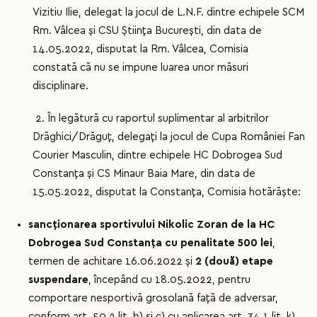
Vizitiu Ilie, delegat la jocul de L.N.F. dintre echipele SCM
Rm. Vâlcea și CSU Știința București, din data de
14.05.2022, disputat la Rm. Vâlcea, Comisia
constată că nu se impune luarea unor măsuri
disciplinare.
2. În legătură cu raportul suplimentar al arbitrilor
Drăghici/Drăguț, delegați la jocul de Cupa României Fan
Courier Masculin, dintre echipele HC Dobrogea Sud
Constanța și CS Minaur Baia Mare, din data de
15.05.2022, disputat la Constanța, Comisia hotărăște:
sancționarea sportivului Nikolic Zoran de la HC
Dobrogea Sud Constanța cu penalitate 500 lei
,
termen de achitare 16.06.2022 și
2 (două) etape
suspendare
, începând cu 18.05.2022, pentru
comportare nesportivă grosolană față de adversar,
conform art. 50.2 lit. b) și c) cu aplicarea art. 34.1 lit. k).