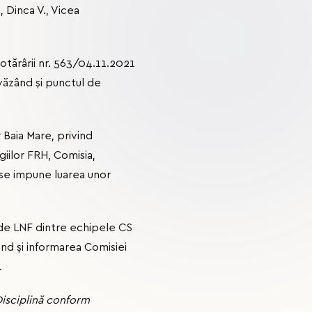
, Dinca V., Vicea
otărârii nr. 563/04.11.2021
 văzând și punctul de
 Baia Mare, privind
iilor FRH, Comisia,
u se impune luarea unor
l de LNF dintre echipele CS
ând și informarea Comisiei
.
Disciplină conform