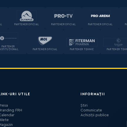
AL
PARTENER OFICIAL
PARTENER OFICIAL
PARTENER OFICIAL
P
PARTENER
NSTITUȚIONAL
PARTENER OFICIAL
PARTENER TEHNIC
PARTENER TEH
LINK-URI UTILE
INFORMAȚII
Presa
Știri
Branding FRH
Comunicate
Calendar
Achiziții publice
Bilete
Magazin