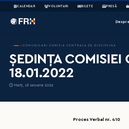
CALENDAR
VOLUNTARI
BILETE
PRESĂ
Despr
COMUNICARI COMISIA CENTRALA DE DISCIPLINA
ȘEDINȚA COMISIEI 
18.01.2022
Marți, 18 ianuarie 2022
Proces Verbal nr. 410