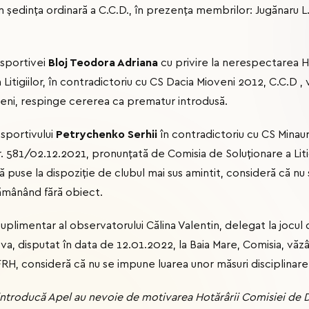
n ședința ordinară a C.C.D., în prezența membrilor: Jugănaru L.
 sportivei
Bloj Teodora Adriana
cu privire la nerespectarea H
 Litigiilor, în contradictoriu cu CS Dacia Mioveni 2012, C.C.D ,
veni, respinge cererea ca prematur introdusă.
 sportivului
Petrychenko Serhii
în contradictoriu cu CS Minaur
. 581/02.12.2021, pronunțată de Comisia de Soluționare a Litig
ă puse la dispoziție de clubul mai sus amintit, consideră că n
rămânând fără obiect.
suplimentar al observatorului Călina Valentin, delegat la jocu
va, disputat în data de 12.01.2022, la Baia Mare, Comisia, văz
RH, consideră că nu se impune luarea unor măsuri disciplinare
ă introducă Apel au nevoie de motivarea Hotărârii Comisiei de 