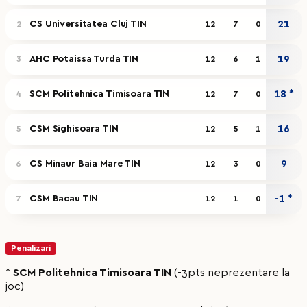
CS Universitatea Cluj TIN
21
2
12
7
0
AHC Potaissa Turda TIN
19
3
12
6
1
SCM Politehnica Timisoara TIN
18 *
4
12
7
0
CSM Sighisoara TIN
16
5
12
5
1
CS Minaur Baia Mare TIN
9
6
12
3
0
CSM Bacau TIN
-1 *
7
12
1
0
Penalizari
*
SCM Politehnica Timisoara TIN
(-3pts neprezentare la
joc)