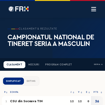
CLASAMENT & REZULTATE
CAMPIONATUL NATIONAL DE
TINERET SERIA A MASCULIN
CLASAMENT
MECIURI
PROGRAM COMPLET
SERIA A
SIMPLIFICAT
EXTINS
P
ECHIPA
J
V
E
PTS
CSU din Suceava TIN
36
1
12
12
0