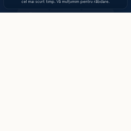
cel mai scurt timp. Vă mulțumim pentru răbdare.
PARTENER OFICIAL
PARTENER OFICIAL
PARTENER OFICIAL
PARTENER
PARTENER
INSTITUȚIONAL
INSTITUȚIONAL
PARTENER OFICIAL
PARTENER TEHNIC
PARTENER TEHNIC
PARTENER TEHNIC
Federația Română de Handbal