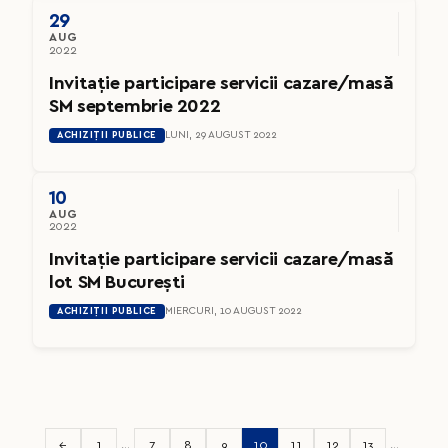
29
AUG
2022
Invitație participare servicii cazare/masă
SM septembrie 2022
ACHIZIȚII PUBLICE
LUNI, 29 AUGUST 2022
10
AUG
2022
Invitație participare servicii cazare/masă
lot SM București
ACHIZIȚII PUBLICE
MIERCURI, 10 AUGUST 2022
←
1
…
7
8
9
10
11
12
13
…