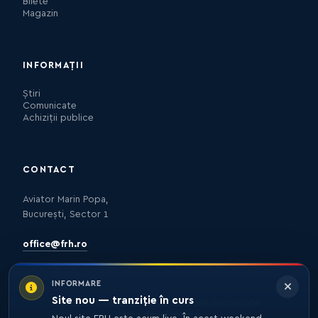
Bilete
Magazin
INFORMAȚII
Știri
Comunicate
Achiziții publice
CONTACT
Aviator Marin Popa,
București, Sector 1
office@frh.ro
INFORMARE
Site nou — tranziție în curs
Protecția datelor
Politica de confidențialitate
Nota de informare